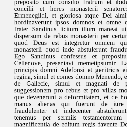
preposito cum consilio fratrum et ibi
concilii et heres monasterii senator
Ermenegildi, et gloriosa atque Dei alm
hordinaverunt ipsos domnos et omne co
frater Sandinus licitum illum maneat ut
dispersum de rebus monasterii per certu
quod Deus est integretur omnem quo
monasterii quod inde abstulerunt fraudu
Ego Sandinus confessus et prepositu
Cellenove, presentavi memetipsumin La
principis domni Adefonsi et genitricis 
regina, simul et comes domno Menendo, e
de Gallecie, simul et magnati de p
suggessionem pro rebus et pro villas mo
que devenerunt a deformitatem, et de ho
manus alienas qui fuerunt de iure 
fraudulenter et indecenter abstuleru
tenemus per sermiis testamentoru
magnificentia de editum regis favente D