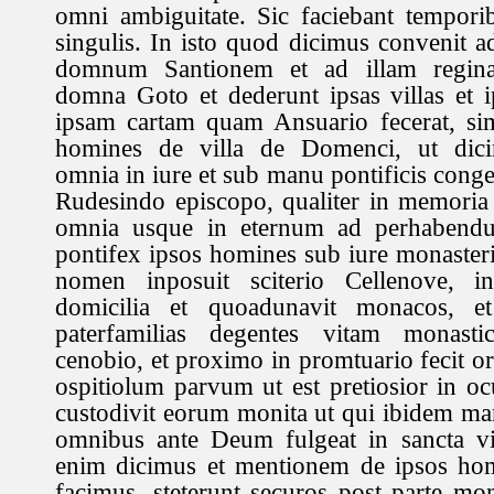
omni ambiguitate. Sic faciebant tempori
singulis. In isto quod dicimus convenit 
domnum Santionem et ad illam regi
domna Goto et dederunt ipsas villas et ip
ipsam cartam quam Ansuario fecerat, sim
homines de villa de Domenci, ut dici
omnia in iure et sub manu pontificis co
Rudesindo episcopo, qualiter in memoria
omnia usque in eternum ad perhabendum
pontifex ipsos homines sub iure monasteri
nomen inposuit sciterio Cellenove, in
domicilia et quoadunavit monacos, e
paterfamilias degentes vitam monast
cenobio, et proximo in promtuario fecit 
ospitiolum parvum ut est pretiosior in o
custodivit eorum monita ut qui ibidem man
omnibus ante Deum fulgeat in sancta vit
enim dicimus et mentionem de ipsos ho
facimus, steterunt securos post parte mo