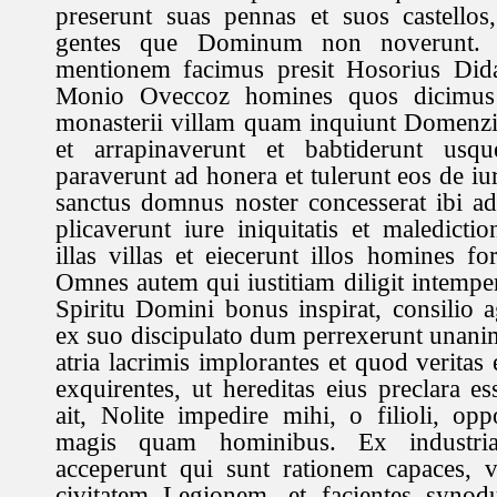
preserunt suas pennas et suos castellos,
gentes que Dominum non noverunt. 
mentionem facimus presit Hosorius Dida
Monio Oveccoz homines quos dicimus
monasterii villam quam inquiunt Domenzi
et arrapinaverunt et babtiderunt us
paraverunt ad honera et tulerunt eos de i
sanctus domnus noster concesserat ibi a
plicaverunt iure iniquitatis et maledictio
illas villas et eiecerunt illos homines for
Omnes autem qui iustitiam diligit intempera
Spiritu Domini bonus inspirat, consilio a
ex suo discipulato dum perrexerunt unanim
atria lacrimis implorantes et quod veritas
exquirentes, ut hereditas eius preclara ess
ait, Nolite impedire mihi, o filioli, op
magis quam hominibus. Ex industr
acceperunt qui sunt rationem capaces, 
civitatem Legionem, et facientes synod