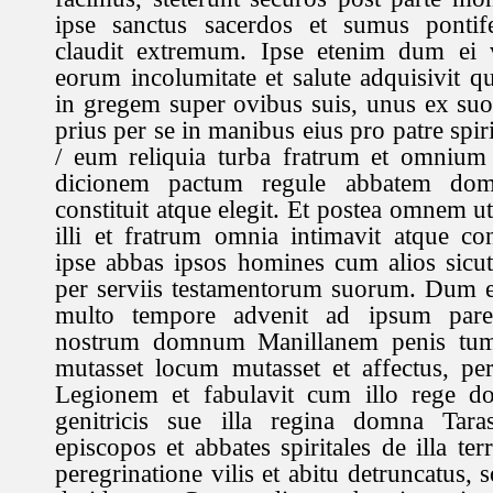
ipse sanctus sacerdos et sumus ponti
claudit extremum. Ipse etenim dum ei v
eorum incolumitate et salute adquisivit qui
in gregem super ovibus suis, unus ex suo 
prius per se in manibus eius pro patre spiri
/ eum reliquia turba fratrum et omniu
dicionem pactum regule abbatem do
constituit atque elegit. Et postea omnem ut
illi et fratrum omnia intimavit atque c
ipse abbas ipsos homines cum alios sicut
per serviis testamentorum suorum. Dum e
multo tempore advenit ad ipsum par
nostrum domnum Manillanem penis tu
mutasset locum mutasset et affectus, per
Legionem et fabulavit cum illo rege d
genitricis sue illa regina domna Tara
episcopos et abbates spiritales de illa ter
peregrinatione vilis et abitu detruncatus, 