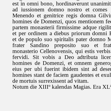
est in omni bono, hordinaverunt unanimite
ad iussionem domno nostro et comes
Menendo et genitrice regis domna Gilvir
homines de Domenzi, quos mentionem feci
partem monasterii firmissime adque rigi
et per ordinem a diebus priorum domni R
et de populo suo spiritalis pater domno 
frater Sandino preposito suo et frat
monasterio Cellenovensis, qui estis verbis 
fervidi. Sit vobis a Deo adtributa licen
homines de Domenzi, et omnem generog
eius per ubi fuerint ibidem sint ad dese
homines stant de faciem gaudentes et exu
de mortuis surrexissent ad vitam.
Notum die XIIIº kalendas Magias. Era XLª