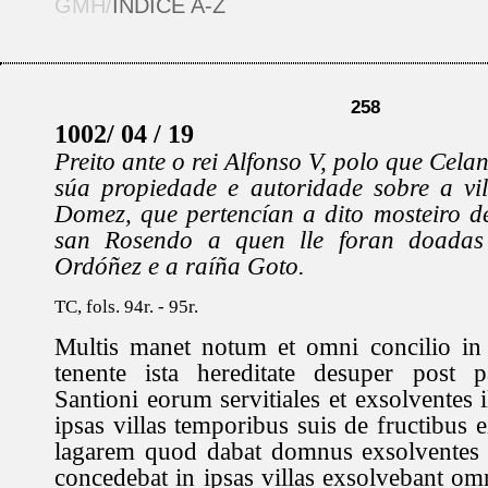
GMH/
ÍNDICE A-Z
258
1002/ 04 / 19
Preito ante o rei Alfonso V, polo que Celan
súa propiedade e autoridade sobre a vi
Domez, que pertencían a dito mosteiro d
san Rosendo a quen lle foran doadas
Ordóñez e a raíña Goto.
TC, fols. 94r. - 95r.
Multis manet notum et omni concilio in 
tenente ista hereditate desuper post 
Santioni eorum servitiales et exsolventes i
ipsas villas temporibus suis de fructibus 
lagarem quod dabat domnus exsolventes 
concedebat in ipsas villas exsolvebant om