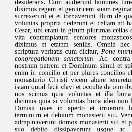
desiderans. Cum audierunt homines tim
diximus regem et genitricem suam reginam
surrexerunt et et tornaverunt illum de 
voluntas propria dederunt ei cellam ad h
Cesar, ubi erant in girum plurimas cellas
vita contemplatura seniores monastic
diximus et etatem senilis. Omnia hec
scriptura veritatis cum dicitur,
Pone muru
congregationem sanctorum
. Ad contra
nostrum patrem et Dominum simul et spir
enim in concilio et per plures concilios 
monasterio Christi vicem abere teneretu
istam quod fecit clavi et occulte de omnibu
nos scimus quia voluntas et illa bon
dicimus quia si volumtas bona ideo non 
Dimisit oves in aperto et irruerunt l
terminum et debitum monasterii sui. Vener
adrapinaverunt domos monasterii sui et 
suo debito dissipaverunt usque ad i