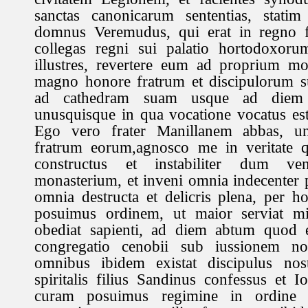
sanctas canonicarum sententias, statim
domnus Veremudus, qui erat in regno 
collegas regni sui palatio hortodoxor
illustres, revertere eum ad proprium m
magno honore fratrum et discipulorum s
ad cathedram suam usque ad diem 
unusquisque in qua vocatione vocatus es
Ego vero frater Manillanem abbas, 
fratrum eorum,agnosco me in veritate q
constructus et instabiliter dum v
monasterium, et inveni omnia indecenter 
omnia destructa et delicris plena, per 
posuimus ordinem, ut maior serviat mi
obediat sapienti, ad diem abtum quod e
congregatio cenobii sub iussionem no
omnibus ibidem existat discipulus nos
spiritalis filius Sandinus confessus et I
curam posuimus regimine in ordine c