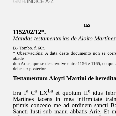
GMH/
ÍNDICE A-Z
152
1152/02/12*.
Mandas testamentarias de Aloito Martínez
B.- Tombo, f. 60r.
* Observacións: A data deste documento non se cor
abade
don Arias, que se desenvolve entre 1156 e 1165, co que 
debe ser posterior.
Testamentum Aloyti Martini de heredita
a
a
La
e
Era I
C
LX
et quotum II
idus febr
Martines iacens in mea infirmitate train
primis concedo me ad ordinem sancti Ben
Sancti Iusti sub manu abbatis Arie. E