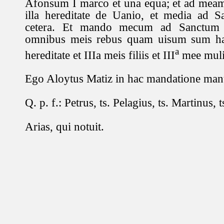
Afonsum I marco et una equa; et ad meam
illa hereditate de Uanio, et media ad S
cetera. Et mando mecum ad Sanctum 
omnibus meis rebus quam uisum sum ha
a
hereditate et IIIa meis filiis et III
mee muli
Ego Aloytus Matiz in hac mandatione man
Q. p. f.: Petrus, ts. Pelagius, ts. Martinus, t
Arias, qui notuit.