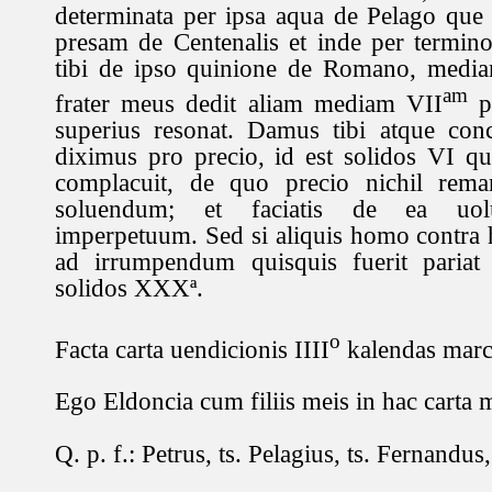
determinata per ipsa aqua de Pelago que 
presam de Centenalis et inde per termin
tibi de ipso quinione de Romano, media
am
frater meus dedit aliam mediam VII
p
superius resonat. Damus tibi atque con
diximus pro precio, id est solidos VI qu
complacuit, de quo precio nichil rema
soluendum; et faciatis de ea uol
imperpetuum. Sed si aliquis homo contra 
ad irrumpendum quisquis fuerit pariat 
solidos XXXª.
o
Facta carta uendicionis IIII
kalendas marci
Ego Eldoncia cum filiis meis in hac carta 
Q. p. f.: Petrus, ts. Pelagius, ts. Fernandus,