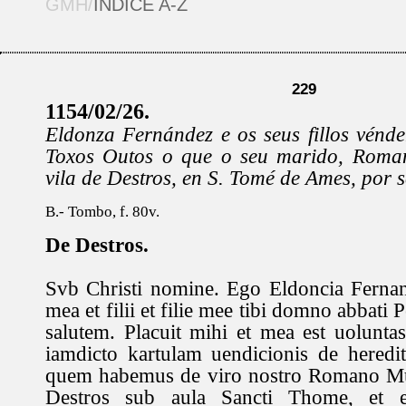
GMH/
ÍNDICE A-Z
229
1154/02/26.
Eldonza Fernández e os seus fillos vénde
Toxos Outos o que o seu marido, Roman
vila de Destros, en S. Tomé de Ames, por s
B.- Tombo, f. 80v.
De Destros.
Svb Christi nomine. Ego Eldoncia Fernan
mea et filii et filie mee tibi domno abbati P
salutem. Placuit mihi et mea est uoluntas
iamdicto kartulam uendicionis de heredit
quem habemus de viro nostro Romano Muni
Destros sub aula Sancti Thome, et es