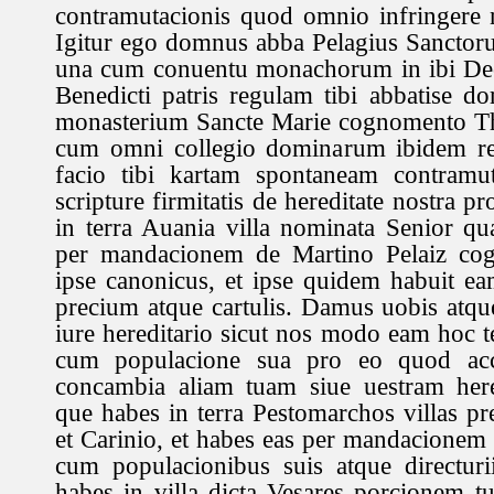
contramutacionis quod omnio infringere 
Igitur ego domnus abba Pelagius Sanctorum
una cum conuentu monachorum in ibi De
Benedicti patris regulam tibi abbatise 
monasterium Sancte Marie cognomento Th
cum omni collegio dominarum ibidem re
facio tibi kartam spontaneam contramut
scripture firmitatis de hereditate nostra 
in terra Auania villa nominata Senior 
per mandacionem de Martino Pelaiz co
ipse canonicus, et ipse quidem habuit e
precium atque cartulis. Damus uobis atq
iure hereditario sicut nos modo eam hoc
cum populacione sua pro eo quod ac
concambia aliam tuam siue uestram her
que habes in terra Pestomarchos villas p
et Carinio, et habes eas per mandacione
cum populacionibus suis atque directuri
habes in villa dicta Vesares porcionem 