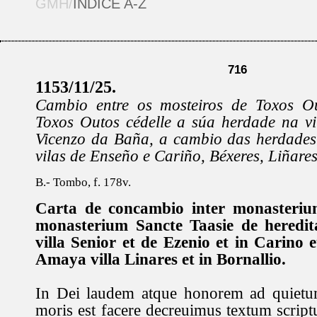
GMH/
ÍNDICE A-Z
716
1153/11/25.
Cambio entre os mosteiros de Toxos Ou
Toxos Outos cédelle a súa herdade na vi
Vicenzo da Baña, a cambio das herdades 
vilas de Enseño e Cariño, Béxeres, Liñares
B.- Tombo, f. 178v.
Carta de concambio inter monasterium
monasterium Sancte Taasie de heredit
villa Senior et de Ezenio et in Carino e
Amaya villa Linares et in Bornallio.
In Dei laudem atque honorem ad quietu
moris est facere decreuimus textum scriptu