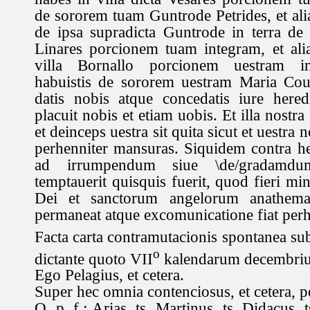
de sororem tuam Guntrode Petrides, et al
de ipsa supradicta Guntrode in terra de
Linares porcionem tuam integram, et ali
villa Bornallo porcionem uestram i
habuistis de sororem uestram Maria Cou
datis nobis atque concedatis iure hered
placuit nobis et etiam uobis. Et illa nostr
et deinceps uestra sit quita sicut et uestra 
perhenniter mansuras. Siquidem contra he
ad irrumpendum siue \de/gradamdu
temptauerit quisquis fuerit, quod fieri mi
Dei et sanctorum angelorum anathema
permaneat atque excomunicatione fiat perh
Facta carta contramutacionis spontanea sub
o
dictante quoto VII
kalendarum decembri
Ego Pelagius, et cetera.
Super hec omnia contenciosus, et cetera, p
Q. p. f.: Arias, ts. Martinus, ts. Didacus,