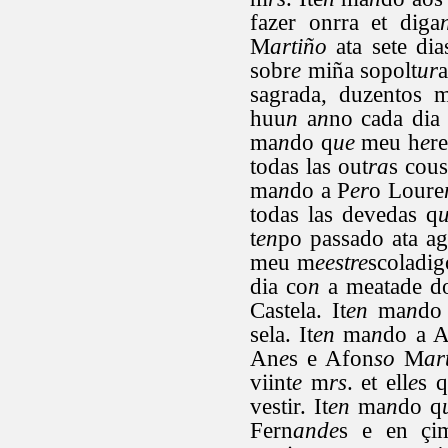
fazer onrra et diga
M
artiño
ata sete dia
sobr
e
miña sopolt
ur
a
sagrada, duzentos 
huu
n
a
n
no cada dia
ma
n
do q
ue
meu h
e
re
todas las out
ra
s cous
ma
n
do a P
er
o Loure
todas las devedas q
t
en
po passado ata ag
meu m
eestre
scoladig
dia co
n
a meatade d
Castela. It
en
ma
n
do
sela. It
en
ma
n
do a 
An
e
s e Afon
so
M
ar
viint
e
m
rs
. et ell
e
s q
vestir. It
en
ma
n
do q
Fern
ande
s e en çi