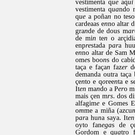
vestime
n
ta q
ue
aq
ui
vestime
n
ta q
ua
ndo 
q
ue
a poña
n
no teso
cardeaas e
n
no altar
gra
n
de de dous m
ar
de mi
n
te
n
o arçidi
enp
re
stada p
ar
a hu
e
n
no altar de Sam M
om
e
s boo
n
s do cabi
taça e faça
n
faz
er
de
demanda outra taça 
çe
n
to e q
o
ree
n
ta e s
It
en
ma
n
do a P
er
o m
mais çen m
rs
. dos d
alfagim
e
e Gomes E
o
m
me a miña (azcu
p
ar
a hu
n
a saya. It
en
oyto fan
ega
s de ç
Gordom e q
ua
tro 