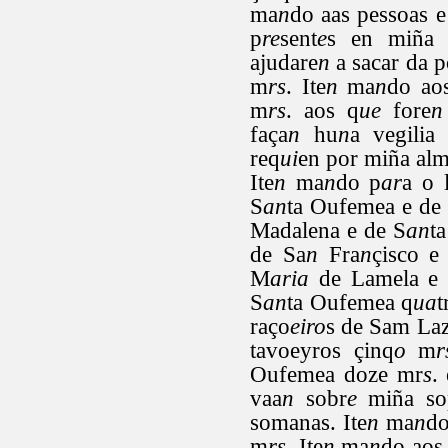
ma
n
do aas pessoas e
p
re
sent
e
s en miña 
ajudare
n
a sacar da p
m
rs
. Ite
n
ma
n
do aos
m
rs
. aos q
ue
fore
n
faça
n
hu
n
a vegilia
req
ui
en por miña alm
Ite
n
ma
n
do p
ar
a o 
S
an
ta Oufemea e de
Madalena e de S
an
t
de Sa
n
Fra
n
çisco e
M
aria
de Lamela e 
S
an
ta Oufemea q
ua
t
raço
eiro
s de Sam Laz
tavoeyros çinq
o
m
r
Oufemea doze mr
s
.
vaa
n
sobr
e
miña so
somanas. Ite
n
ma
n
do
m
rs
. Ite
n
ma
n
do aos