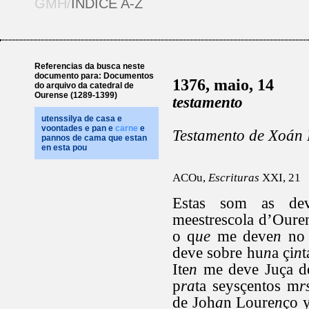
GMH/
ÍNDICE A-Z
Referencias da busca neste
documento para: Documentos
1376, maio, 14
do arquivo da catedral de
Ourense (1289-1399)
testamento
utenssilya de casa e
voontades e pan e
carne
e
Testamento de Xoán M
pannos de cama que estan
en esta pou
ACOu,
Escrituras
XXI, 21
Estas som as de
meestrescola d’Oure
o q
ue
me deve
n
no 
deve sobre hu
n
a çi
n
t
Ite
n
me deve Juça de
p
ra
ta seysçentos m
r
de Joh
a
n Loure
n
ço 