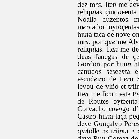
dez m
rs
. Ite
n
me dev
reliq
ui
as çinq
o
eenta
Noalla duzentos 
m
er
cador oytoçe
n
ta
hu
n
a taça de nove o
mr
s
. por q
ue
me Alva
reliq
ui
as. Ite
n
me de
duas fanegas de ç
Gordon p
or
huu
n
at
canudos sesee
n
ta 
escud
e
i
r
o de P
er
o 
levou de viño et t
r
ii
Ite
n
me ficou este P
de Routes oytee
n
ta
Corvacho coe
n
go d
Castro hu
n
a taça pe
deve Gonçalvo P
ere
q
uí
tolle as t
r
ii
n
ta e 
deve Ruy Gomez do