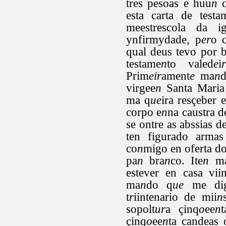
tres pesoas e huu
n
d
esta carta de testa
meestrescola da ig
ynfirmydade, p
er
o 
qual deus tevo por 
testame
n
to valed
e
i
r
Prim
eir
ament
e
ma
n
d
virgee
n
Santa Maria 
ma q
ue
ira resçeber e
corpo e
n
na caustra 
se ontre as abssias 
ten figurado arma
co
n
migo en oferta d
pa
n
bra
n
co. Ite
n
m
estever en casa viin
ma
n
do q
ue
me di
t
r
iintenario de mii
n
sopolt
ur
a çinq
o
ee
n
t
çinq
o
ee
n
ta candeas 