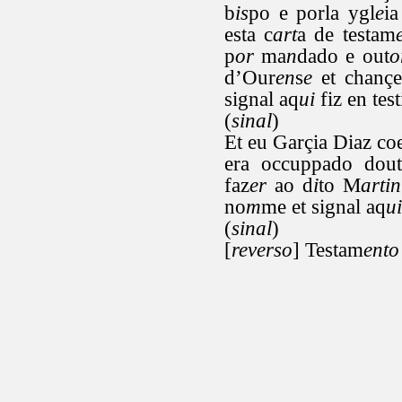
b
is
po e porla ygl
e
ia
esta c
art
a de testam
p
or
ma
n
dado e out
o
d’Our
en
s
e
et chançe
signal aq
ui
fiz en tes
(
sinal
)
Et eu Garçia Diaz co
era occuppado dout
faz
er
ao d
i
to M
artin
no
m
me et signal aq
ui
(
sinal
)
[
reverso
] Testam
ento