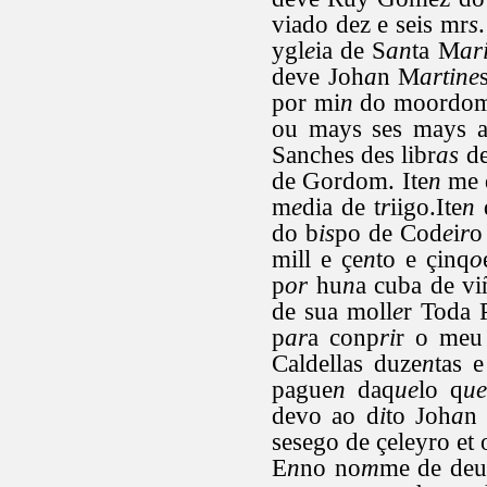
viado dez e seis mr
s
.
ygl
e
ia de S
an
ta M
ar
deve Joh
a
n M
artine
por mi
n
do moordom
ou mays ses mays a
Sanches des libr
as
de
de Gordom. Ite
n
me 
m
e
dia de t
r
iigo.Ite
n
do b
is
po de Cod
e
i
r
o
mill e çe
n
to e çinq
o
p
or
hu
n
a cuba de vi
de sua moll
e
r Toda 
p
ar
a conp
ri
r o meu
Caldellas duze
n
tas e
pague
n
daq
ue
lo q
ue
devo ao d
i
to Joh
a
n
sesego de çeleyro et 
E
n
no no
m
me de deus