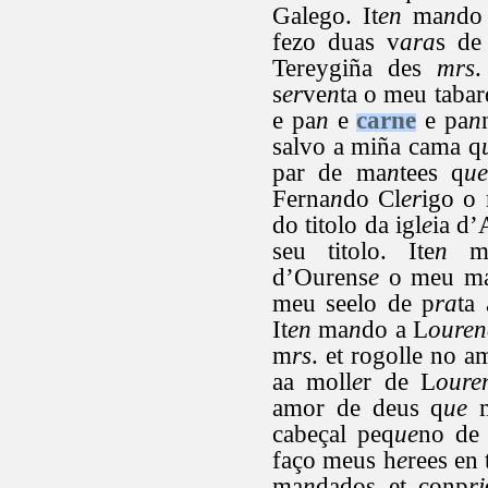
Galego. It
en
ma
n
do
fezo duas v
ara
s de
Tereygiña des
mrs
.
s
er
ve
n
ta o meu tabar
e pa
n
e
carne
e pa
n
salvo a miña cama q
par de ma
n
tees q
u
Ferna
n
do Cl
er
igo o
do titolo da igl
e
ia d
seu titolo. Ite
n
m
d’Ourens
e
o meu m
meu seelo de p
ra
ta
It
en
ma
n
do a L
ouren
m
rs
. et rogolle no a
aa moll
e
r de L
oure
amor de deus q
ue
m
cabeçal peq
ue
no de 
faço meus h
e
rees en 
ma
n
dados et conp
ri