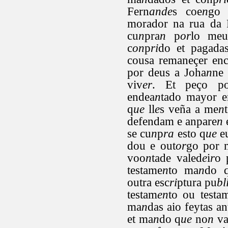
Fern
ande
s coe
n
go 
morador na rua da P
cu
n
pra
n
p
or
lo meu
c
on
p
ri
do et pagada
cousa remaneçer enc
por deus a Joha
n
ne
viv
er
. Et peço p
endea
n
tado mayor e
q
ue
ll
e
s veña a me
n
defendam e anpare
n
se cu
n
p
ra
esto q
ue
e
dou e out
or
go por 
voo
n
tade valed
e
i
r
o 
testame
n
to ma
n
do 
outra esc
ri
ptura pu
bl
testam
en
to ou testa
ma
n
das aio feytas an
et ma
n
do q
ue
no
n
va