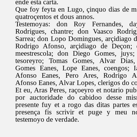
ende esta carta.
Que foy feyta en Lugo, çinquo dias de ma
quatroçentos et dous annos.
Testemoyas: don Roy Fernandes, d
Rodrigues, chantre; don Vaasco Rodrig
Sarrea; don Lopo Domingues, arçidiago de
Rodrigo Afonso, arçidiago de Deçon
meestrescola; don Diego Gomes, juys;
tesoreyro; Tomas Gomes, Alvar Dias,
Gomes Eanes, Lope Eanes, coengos; I
Afonso Eanes, Pero Ares, Rodrigo Af
Afonso Eanes, Alvar Lopes, clerigos do co
Et eu, Aras Peres, raçoeyro et notario pu
por auctoridade do cabidoo desse mis
presente fuy et a rogo das ditas partes e
presença fis scrivir et puge y meu n
testemoyo de verdade.