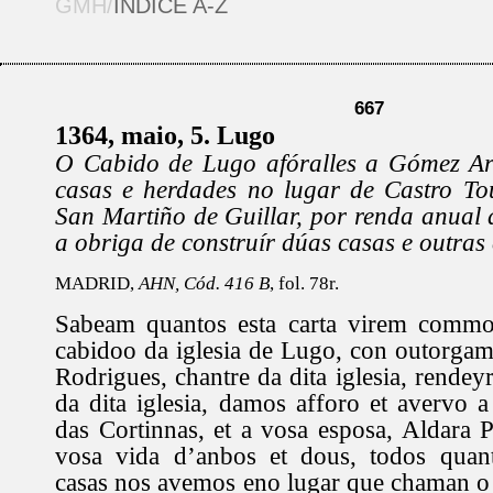
GMH/
ÍNDICE A-Z
667
1364, maio, 5. Lugo
O Cabido de Lugo afóralles a Gómez Ar
casas e herdades no lugar de Castro Tou
San Martiño de Guillar, por renda anual
a obriga de construír dúas casas e outras
MADRID,
AHN, Cód. 416 B
, fol. 78r.
Sabeam quantos esta carta virem commo
cabidoo da iglesia de Lugo, con outorga
Rodrigues, chantre da dita iglesia, rendey
da dita iglesia, damos afforo et avervo
das Cortinnas, et a vosa esposa, Aldara P
vosa vida d’anbos et dous, todos quan
casas nos avemos eno lugar que chaman o