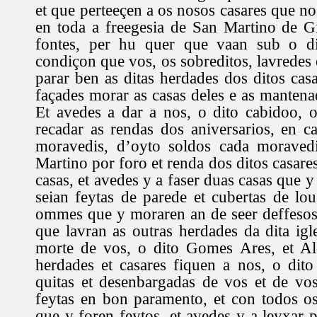
et que perteeçen a os nosos casares que n
en toda a freegesia de San Martino de Gi
fontes, per hu quer que vaan sub o di
condiçon que vos, os sobreditos, lavredes e
parar ben as ditas herdades dos ditos cas
façades morar as casas deles e as mantena
Et avedes a dar a nos, o dito cabidoo, 
recadar as rendas dos aniversarios, en 
moravedis, d’oyto soldos cada moraved
Martino por foro et renda dos ditos casare
casas, et avedes y a faser duas casas que y
seian feytas de parede et cubertas de l
ommes que y moraren an de seer deffeso
que lavran as outras herdades da dita igl
morte de vos, o dito Gomes Ares, et Al
herdades et casares fiquen a nos, o dito 
quitas et desenbargadas de vos et de vos
feytas en bon paramento, et con todos o
que y foren feytos, et avedes y a leyxar