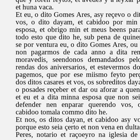
et huna vaca.
Et eu, o dito Gomes Ares, asy reçevo o di
vos, o dito dayam, et cabidoo por min 
esposa, et obrigo min et meus beens par
todo esto que dito he, sub pena de quine
se por ventura eu, o dito Gomes Ares, ou 
non pagarmos de cada anno a dita ren
moravedis, seendonos demandados pel
rendas dos aniversarios, et estevermos 
pagemos, que por ese miismo feyto per
dos ditos casares et vos, os sobreditos da
o posades reçeber et dar ou aforar a quen
et eu et a dita minna esposa que non se
defender nen enparar querendo vos, 
cabidoo tomala commo dito he.
Et nos, os ditos dayan, et cabidoo asy v
porque esto seia çerto et non vena en dul
Peres, notario et raçoeyro na iglesia d