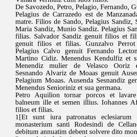
De Savozedo, Petro, Pelagio, Fernando, Gu
Pelagius de Carrazedo est de Manzanad
matre. Filios de Sando, Pelagius Sandiz, 
Maria Sandiz, Munio Sandiz. Pelagius Sand
filias. Salvador Sandiz genuit filios et f
genuit filios et filias. Gunzalvo Perro
Pelagius Calvo genuit Fernando Lecto
Martino Cidiz. Menendus Kendulfiz et su
Menendiz mulier de Velasco Ooriz 
Sesnando Alvariz de Moaas genuit Ausen
Pelagium Moaas. Ausenda Sesnandiz genuit
Menendus Senioriniz et sua germana.
Petro Aquilion tornar porcos et lavare
balneum ille et semen illius. Iohannes 
filios et filias.
1[Et sunt iura patronatus eclesiarum 
monasterium santi Rodesindi de Cellan
debitum annuatim debent solvere dito mon