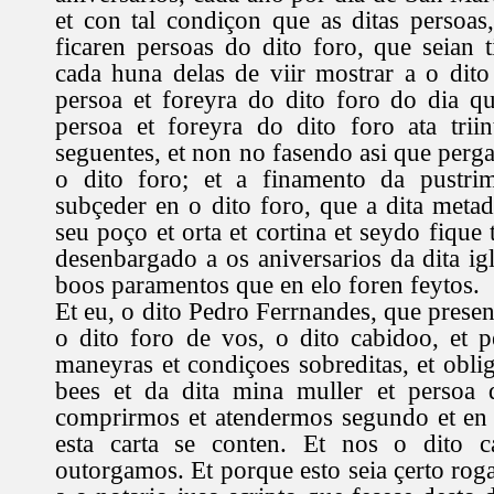
et con tal condiçon que as ditas persoas
ficaren persoas do dito foro, que seian t
cada huna delas de viir mostrar a o dit
persoa et foreyra do dito foro do dia q
persoa et foreyra do dito foro ata trii
seguentes, et non no fasendo asi que per
o dito foro; et a finamento da pustri
subçeder en o dito foro, que a dita metad
seu poço et orta et cortina et seydo fique 
desenbargado a os aniversarios da dita ig
boos paramentos que en elo foren feytos.
Et eu, o dito Pedro Ferrnandes, que presen
o dito foro de vos, o dito cabidoo, et p
maneyras et condiçoes sobreditas, et obli
bees et da dita mina muller et persoa
comprirmos et atendermos segundo et en
esta carta se conten. Et nos o dito c
outorgamos. Et porque esto seia çerto r