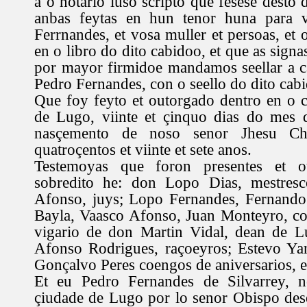
a o notario iuso scripto que fesese desto 
anbas feytas en hun tenor huna para v
Ferrnandes, et vosa muller et persoas, et 
en o libro do dito cabidoo, et que as signa
por mayor firmidoe mandamos seellar a ca
Pedro Fernandes, con o seello do dito cab
Que foy feyto et outorgado dentro en o co
de Lugo, viinte et çinquo dias do mes 
nasçemento de noso senor Jhesu Chr
quatroçentos et viinte et sete anos.
Testemoyas que foron presentes et 
sobredito he: don Lopo Dias, mestresc
Afonso, juys; Lopo Fernandes, Fernando
Bayla, Vaasco Afonso, Juan Monteyro, co
vigario de don Martin Vidal, dean de L
Afonso Rodrigues, raçoeyros; Estevo Yan
Gonçalvo Peres coengos de aniversarios, e
Et eu Pedro Fernandes de Silvarrey, n
çiudade de Lugo por lo senor Obispo dese