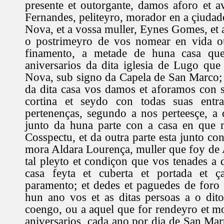
presente et outorgante, damos aforo et 
Fernandes, peliteyro, morador en a çiudad
Nova, et a vossa muller, Eynes Gomes, et 
o postrimeyro de vos nomear en vida o
finamento, a metade de huna casa qu
aniversarios da dita iglesia de Lugo que 
Nova, sub signo da Capela de San Marco; 
da dita casa vos damos et aforamos con s
cortina et seydo con todas suas entra
pertenenças, segundo a nos perteesçe, a q
junto da huna parte con a casa en que
Cosspectu, et da outra parte esta junto co
mora Aldara Lourença, muller que foy de 
tal pleyto et condiçon que vos tenades a 
casa feyta et cuberta et portada et ç
paramento; et dedes et paguedes de foro
hun ano vos et as ditas persoas a o dit
coengo, ou a aquel que for rendeyro et 
aniversarios, cada ano por dia de San Ma