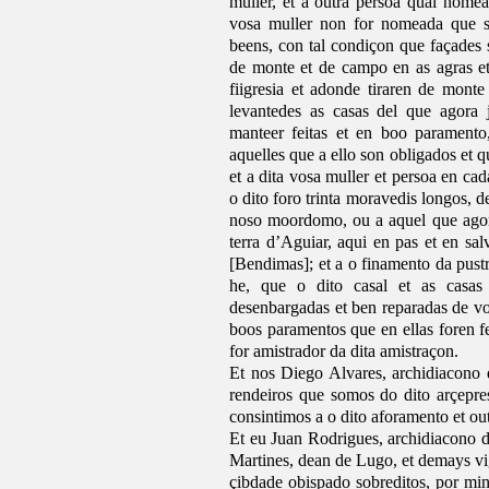
muller, et a outra persoa qual nomea
vosa muller non for nomeada que se
beens, con tal condiçon que façades s
de monte et de campo en as agras et
fiigresia et adonde tiraren de monte
levantedes as casas del que agora 
manteer feitas et en boo paramento,
aquelles que a ello son obligados et q
et a dita vosa muller et persoa en ca
o dito foro trinta moravedis longos, 
noso moordomo, ou a aquel que agora
terra d’Aguiar, aqui en pas et en s
[Bendimas]; et a o finamento da pust
he, que o dito casal et as casas e
desenbargadas et ben reparadas de vos
boos paramentos que en ellas foren fe
for amistrador da dita amistraçon.
Et nos Diego Alvares, archidiacono 
rendeiros que somos do dito arçepre
consintimos a o dito aforamento et ou
Et eu Juan Rodrigues, archidiacono 
Martines, dean de Lugo, et demays vi
çibdade obispado sobreditos, por min