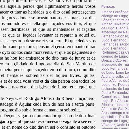
r o pustrimeiro de vos, et se por vos ou por la dita
ia aquella persoa que ligitimamente herdar vosos
Persoas
acar et tirar as herdades a o dito casal perteesçentes
Afonso Fernánde
cóengo de Lugo
;
 lugares adonde se acustumaron de labrar en a dita
López, chantre d
 os moradores en ella que façades vos tirar, et que
Afonso Teixeiro,
de Lugo
;
Diego Á
jasen derribadas, et que as mantenades et façades
arcediago de Nei
 et que as façades levantar et reparar a aquel ou
Fernando Afonso,
ue as leysaron destruyr et yr a terra. Et que dedes vos
Lugo
;
Fernando
Fernández, racio
da hun ano por foro, penson et çenso en quanto durar
Lugo
;
Fernando
de oyto soldos cada moravedis, et que os paguedes a o
Rodríguez das C
cóengo de Lugo
;
 he hou for amistrador do dito mes de junyo et de
Gonzalo Ozores,
alvo en a çibdade de Lugo ata dia de San Martino de
arcediago de Tria
Lopo Fernández,
remeira persoa que suçeder en o dito foro, como dito
de Lugo
;
Lopo Lo
t herdades sobreditas del fiquen livres, quitas,
Aguiar o vello, ca
 et de toda vosa vos et da dita persoa con todos los
Pedro Afonso de
Lourenzo
;
Pedro 
itos a nos et a a dita iglesia de Lugo, et a aquel que
racioneiro de Lu
Pedro Fernández
Camoiras, racion
de Neyra, et Rodrigo Afonso da Ribeira, raçionero,
Lugo
;
Roi Afonso
stadego d’Aguiar cada hun de nos en a terça parte,
Ribeira, racioneir
Afonso de San Xi
torgamosllo sub a forma et maneira sobredita.
Ares, cóengo e no
de Deçon, vigario et procurador que soo de don Juan
apostólico
;
Roi Ta
gario geeral que soo esso meesmo vagante a see en a
cóengo de Lugo
;
Vázquez
;
Xoán L
 et en nome do dito dayan asi o consinto et outorgo