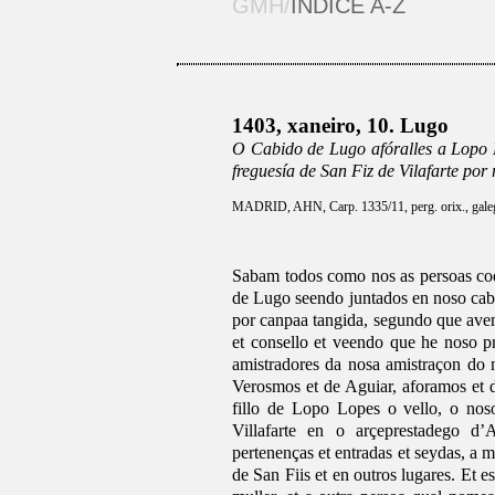
GMH/
ÍNDICE A-Z
1403, xaneiro, 10. Lugo
O Cabido de Lugo afóralles a Lopo L
freguesía de San Fiz de Vilafarte por
MADRID, AHN, Carp. 1335/11, perg. orix., galeg
Sabam todos como nos as persoas coe
de Lugo seendo juntados en noso cabi
por canpaa tangida, segundo que avem
et consello et veendo que he noso p
amistradores da nosa amistraçon do 
Verosmos et de Aguiar, aforamos et 
fillo de Lopo Lopes o vello, o nos
Villafarte en o arçeprestadego d’
pertenenças et entradas et seydas, a m
de San Fiis et en outros lugares. Et 