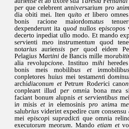
aurien
se
et
ab uxore sua T
aresia
F
e
rn
andi
p
er
que celebre
n
t a
n
niv
er
sariu
m
p
ro
a
n
i
dia obiti mei. Ite
n
q
ui
to
et
libero om
n
es
bonis racione maiordomat
us
tenuer
dexpenderu
n
t ita q
uod
null
os
ep
iscop
os 
dece
r
to i
n
pediat ullo modo. Et ma
n
do exp
s
er
vie
n
ti m
e
o inst
ru
me
n
tu
m
q
uo
d tene
not
arius
aurien
sis
p
er
q
uo
d eide
m
Pe
P
e
lagi
us
M
a
rt
ini
de Bancis mille mo
ra
b
it
alia revolupc
i
o
n
e. Instituo m
ihi
heredes
bonis meis mobilib
us
et
i
n
mobilib
u
co
n
pletores hui
us
mei testam
ent
i do
mi
nu
archi
di
a
co
nu
m
et
Petru
m
Rod
er
ici cano
n
co
n
plea
n
t ill
u
d p
er
om
n
ia bona m
e
a 
facia
n
t bonu
m
alupnis
et
s
er
vie
n
tib
us
m
e
i
n
misis
et
i
n
elemosinis p
ro
a
n
i
m
a m
e
salub
rius
videri
n
t expedire cu
m
consensu
mei ep
iscop
i sup
ra
d
i
c
t
i que om
n
ia relin
executor
um
m
e
or
um
. Mando
etiam
et
vo