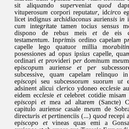
sit aliq
ua
ndo sup
er
veniat q
uod
dapn
vituperosu
m
corpori reputat
ur
, idc
ir
co e
licet i
n
dign
us
arch
idiaco
n
us
aurien
sis
i
n
i
cu
m
integ
ri
tate tame
n
toci
us
sens
us
m
dispono de reb
us
meis
et
de eis c
testam
en
tu
m
. Inp
ri
mis ordino capela
m
p
capelle lego quatuor millia mo
ra
b
iti
posessio
n
es ad op
us
ip
s
i
us
capelle, qua
ordinari
et
p
ro
videri p
er
d
omi
n
u
m m
eu
m
ep
iscopu
m aurien
se
et
p
er
subcessore
subcessive, qua
m
capela
m
relinq
uo
in 
ep
iscop
i seu subcessor
um
suor
um
u
t
e
adsine
n
t alicui cl
er
ico ydoneo ecc
lesi
e au
eidem ecc
lesi
e
et
celebret cotidie misa
m
ep
iscop
i
et
m
e
a ad altare
m
(Sancte) Ca
capitulo aurien
se
casale m
eu
m de Sobr
direct
ur
is
et
p
er
tine
n
ciis (...) q
uod
recepi 
ep
iscop
o
et
vineas quas emi a Gonsa