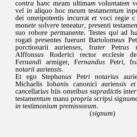
c
on
t
ra
ha
n
c m
e
am ultima
m
volu
n
tate
m
ve
v
e
l i
n
aliq
uo
hoc m
eu
m testam
en
tu
m
i
n
p
dei om
n
ipote
n
tis i
n
currat
et
voci regie c
mon
ete
solv
er
e teneat
ur
, p
re
senti testam
e
suo robore p
er
mane
n
te. Testes q
ui
ad h
rogati p
re
sentes fueru
n
t Bartolome
us
Pet
porctio
n
arii aurien
ses
, fr
ater
Petr
us
m
Alffon
sus
Rod
er
ici rector ecc
lesi
e de
F
e
rn
andi
armiger, F
ernandus
Pet
ri
, fr
not
arii
aurien
sis
.
Et ego Steph
a
n
us
Pet
ri
not
arius
auri
Micha
e
lis Ioh
an
is canonici aurien
sis
et
ca
n
cellari
us
hiis om
n
ib
us
sup
ra
d
i
c
t
is int
er
testame
n
tu
m
manu p
ro
p
ri
a sc
ri
psi signu
m
i
n
testimoniu
m
p
re
missor
um
.
(
signum
)