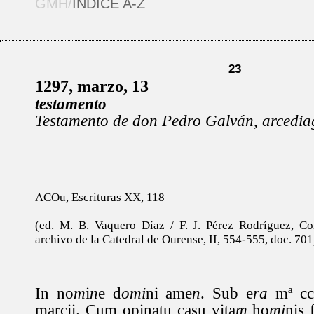
GMH/
ÍNDICE A-Z
23
1297, marzo, 13
testamento
Testamento de don Pedro Galván, arcedia
ACOu, Escrituras XX, 118
(ed. M. B. Vaquero Díaz / F. J. Pérez Rodríguez, C
archivo de la Catedral de Ourense, II, 554-555, doc. 701
In no
m
i
n
e d
omi
ni ame
n
. Sub e
ra
mª ccc
marcii. Cum opinatu casu vita
m
ho
mi
nis 