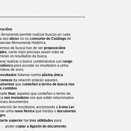
trucións
a ferramenta permite realizar buscas en cada
a das
obras
ou no
conxunto do Catálogo
de
laeciae Monumenta Histórica.
termos de busca han de ser
proposicións
ples
, canto máis precisas sexan máis se
imizan os resultados da busca.
ese realizar a busca combinándoa cun
rango
nolóxico
para acoutar os resultados a unha
éntese de anos.
resultados
listanse nunha
páxina única
.
comezo
da relación estarán aqueles
umentos
que
conteñen o termo de busca nos
s contidos
.
parte
final
, aqueles que conteñen o termo de
ca
nos metadatos
cos que están relacionados
 eses documentos.
relación de resultados, accionando a
icona Ler
,
ese unha
nova fiestra
que mostra o
documento
egro
.
parte superior
hai
tres utilidades
para:
poder
copiar a ligazón do documento