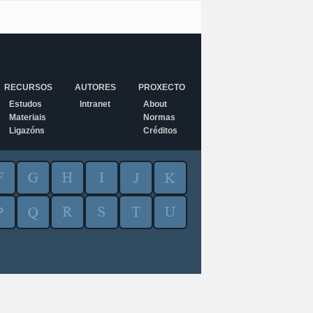
RECURSOS
AUTORES
PROXECTO
Estudos
Intranet
About
Materiais
Normas
Ligazóns
Créditos