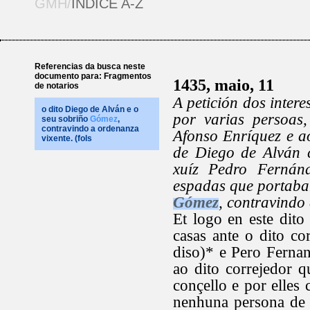
GMH/
ÍNDICE A-Z
Referencias da busca neste
documento para: Fragmentos
1435, maio, 11
de notarios
A petición dos inter
o dito Diego de Alván e o
por varias persoas,
seu sobriño
Gómez
,
contravindo a ordenanza
Afonso Enríquez e a
vixente. (fols
de Diego de Alván ca
xuíz Pedro Fernánd
espadas que portaban
Gómez
, contravindo 
Et logo en este dito 
casas ante o dito co
diso)* e Pero Fernan
ao dito correjedor 
conçello e por elles
nenhuna persona de 