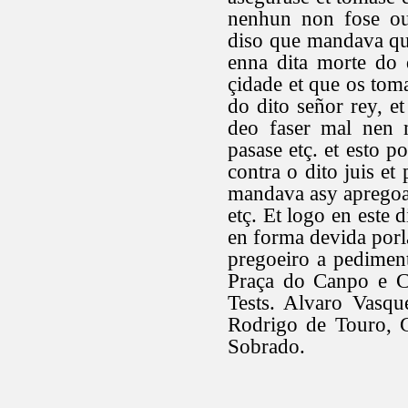
nenhun non fose ous
diso que mandava qu
enna dita morte do 
çidade et que os tom
do dito señor rey, 
deo faser mal nen m
pasase etç. et esto 
contra o dito juis et
mandava asy aprego
etç. Et logo en este 
en forma devida porl
pregoeiro a pedimen
Praça do Canpo e Cr
Tests. Alvaro Vasqu
Rodrigo de Touro, G
Sobrado.