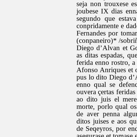
seja non trouxese e
joubese IX dias enna
segundo que estav
conpridamente e dado
Fernandes por tomar
(conpaneiro)* /sobr
Diego d’Alvan et Gom
as ditas espadas, qu
ferida enno rostro, a
Afonso Anriques et o
pus lo dito Diego d’A
enno qual se defend
ouvera çertas feridas
ao dito juis el mer
morte, porlo qual o
de aver penna algun
ditos juises e aos q
de Seqeyros, por end
asegurase et tomase 