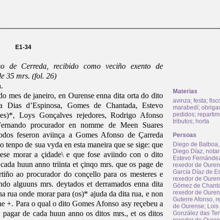
E1-34
o de Cerreda, recibido como veciño exento de
 35 mrs. (fol. 26)
.
Materias
s do mes de janeiro, en Ourense enna dita orta do dito
avinza
;
festa
;
fisc
ia Dias d’Espinosa, Gomes de Chantada, Estevo
marabedí
;
obriga
res)*, Loys Gonçalves rejedores, Rodrigo Afonso
pedidos
;
repartim
tributos
;
horta
e Fernando procurador en nomme de Meen Suares
 todos feseron aviinça a Gomes Afonso de Çarreda
Persoas
o tenpo de sua vyda en esta maneira que se sige: que
Diego de Balboa,
Diego Díaz, notar
ese morar a çidade\ e que fose aviindo con o dito
Estevo Fernández
 cada huun anno triinta et çinqo mrs. que os page de
rexedor de Oure
García Díaz de E
iño ao procurador do conçello para os mesteres e
rexedor de Oure
endo alguuns mrs. deytados et derramados enna dita
Gómez de Chant
rexedor de Oure
 rua onde morar para (os)* ajuda da dita rua, e non
Guterre Afonso, r
he +. Para o qual o dito Gomes Afonso asy reçebeu a
de Ourense
;
Lois
e pagar de cada huun anno os ditos mrs., et os ditos
González das Te