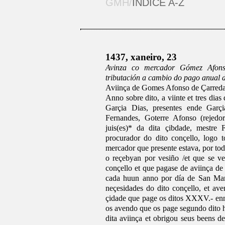
GMH/
ÍNDICE A-Z
1437, xaneiro, 23
Avinza co mercador Gómez Afons
tributación a cambio do pago anual de
Aviinça de Gomes Afonso de Çarreda
Anno sobre dito, a viinte et tres dia
Garçia Dias, presentes ende Garç
Fernandes, Goterre Afonso (rejedo
juis(es)* da dita çibdade, mestr
procurador do dito conçello, logo
mercador que presente estava, por tod
o reçebyan por vesiño /et que se ve
conçello et que pagase de aviinça de
cada huun anno por día de San Mart
neçesidades do dito conçello, et av
çidade que page os ditos XXXV.- enna
os avendo que os page segundo dito 
dita aviinça et obrigou seus beens d