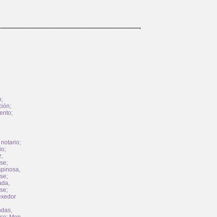
o
;
ción
;
ento
;
 notario
;
io
;
,
nse
;
spinosa,
nse
;
ada,
nse
;
exedor
ndas,