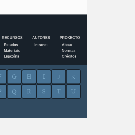
RECURSOS
AUTORES
PROXECTO
Estudos
Intranet
About
Materiais
Normas
Ligazóns
Créditos