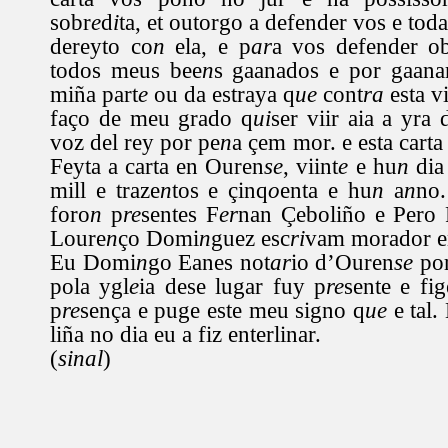
sobr
e
d
i
ta, et outorgo a defender vos e tod
dereyto co
n
ela, e p
ar
a vos defender o
todos meus bee
n
s gaanados e por gaanar
miña part
e
ou da estraya q
ue
cont
ra
esta v
faço de meu grado q
ui
ser viir aia a yra
voz del rey por pe
n
a çem mor. e esta carta
Feyta a carta en Ouren
se
, viint
e
e hu
n
dia 
mill e traze
n
tos e çinq
o
enta e hu
n
a
n
no
foro
n
p
re
sentes F
er
nan Çeboliño e Pero 
Loure
n
ço Domi
n
guez esc
ri
vam morador e
Eu Domi
n
go Eanes not
ar
io d’Ouren
se
por
pola ygl
e
ia dese lugar fuy p
re
sente e fig
p
re
sença e puge este meu signo q
ue
e tal.
liña no dia eu a fiz enterlinar.
(
sinal
)