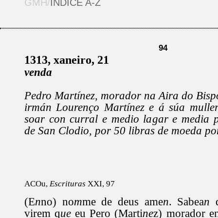
GMH/
ÍNDICE A-Z
94
1313, xaneiro, 21
venda
Pedro Martínez, morador na Aira do Bispo
irmán Lourenço Martínez e á súa muller
soar con curral e medio lagar e media p
de San Clodio, por 50 libras de moeda po
ACOu,
Escrituras
XXI, 97
(E
n
no) no
m
me de deus ame
n
. Sabea
n
virem q
ue
eu Pero (Marti
ne
z) morador e