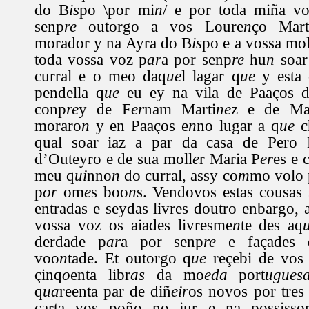
do B
is
po \por mi
n
/ e por toda miña v
senp
re
outorgo a vos Loure
n
ço Mart
morador y na Ayra do B
is
po e a vossa mol
toda vossa voz p
ar
a por senp
re
hu
n
soar
curral e o meo daq
ue
l lagar q
ue
y esta 
pendella q
ue
eu ey na vila de Paaços 
conp
re
y de F
er
nam Marti
ne
z e de Ma
moraro
n
y en Paaços e
n
no lugar a q
ue
c
qual soar iaz a par da casa de Pero 
d’Outeyro e de sua moll
e
r Maria P
er
es e 
meu q
ui
nno
n
do curral, assy co
m
mo volo 
p
or
om
e
s boo
n
s. Vendovos estas cousas 
entradas e seydas livres doutro enbargo, 
vossa voz os aiades livresme
n
te des aq
derdade p
ar
a por senp
re
e façades d
voo
n
tade. Et outorgo q
ue
reçebi de vos
çinq
o
enta libr
as
da mo
eda
port
ugues
q
ua
reenta par de diñ
eir
os novos por tres 
carta vos poño no jur e na possisso