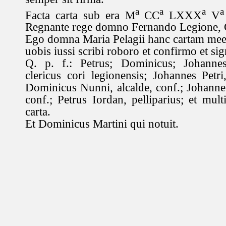
a
a
a
a
Facta carta sub era M
CC
LXXX
V
Regnante rege domno Fernando Legione, Gal
Ego domna Maria Pelagii hanc cartam mee
uobis iussi scribi roboro et confirmo et si
Q. p. f.: Petrus; Dominicus; Johannes
clericus cori legionensis; Johannes Petri
Dominicus Nunni, alcalde, conf.; Johannes 
conf.; Petrus Iordan, pelliparius; et multi
carta.
Et Dominicus Martini qui notuit.