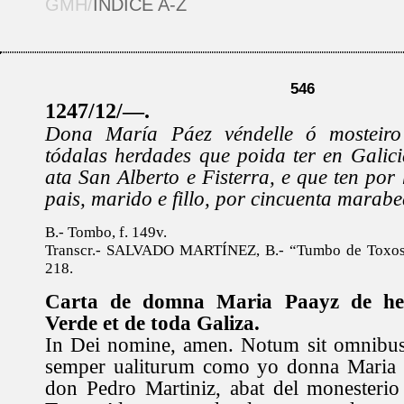
GMH/
ÍNDICE A-Z
546
1247/12/—.
Dona María Páez véndelle ó mosteir
tódalas herdades que poida ter en Galic
ata San Alberto e Fisterra, e que ten por
pais, marido e fillo, por cincuenta marabe
B.- Tombo, f. 149v.
Transcr.- SALVADO MARTÍNEZ, B.- “Tumbo de Toxosout
218.
Carta de domna Maria Paayz de here
Verde et de toda Galiza.
In Dei nomine, amen. Notum sit omnibus
semper ualiturum como yo donna Maria 
don Pedro Martiniz, abat del monesterio