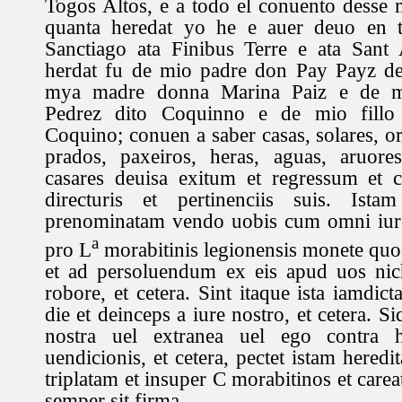
Togos Altos, e a todo el conuento desse
quanta heredat yo he e auer deuo en t
Sanctiago ata Finibus Terre e ata Sant 
herdat fu de mio padre don Pay Payz de
mya madre donna Marina Paiz e de m
Pedrez dito Coquinno e de mio fillo
Coquino; conuen a saber casas, solares, ort
prados, paxeiros, heras, aguas, aruores
casares deuisa exitum et regressum et 
directuris et pertinenciis suis. Ista
prenominatam vendo uobis cum omni iure 
a
pro L
morabitinis legionensis monete quos
et ad persoluendum ex eis apud uos nich
robore, et cetera. Sint itaque ista iamdict
die et deinceps a iure nostro, et cetera. Si
nostra uel extranea uel ego contra
uendicionis, et cetera, pectet istam hered
triplatam et insuper C morabitinos et carea
semper sit firma.