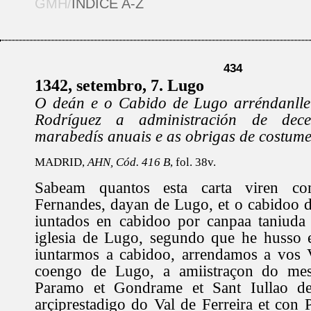
GMH/
ÍNDICE A-Z
434
1342, setembro, 7. Lugo
O deán e o Cabido de Lugo arréndanlle
Rodríguez a administración de de
marabedís anuais e as obrigas de costume
MADRID,
AHN, Cód. 416 B
, fol. 38v.
Sabeam quantos esta carta viren 
Fernandes, dayan de Lugo, et o cabidoo d
iuntados en cabidoo por canpaa taniuda
iglesia de Lugo, segundo que he husso 
iuntarmos a cabidoo, arrendamos a vos 
coengo de Lugo, a amiistraçon do me
Paramo et Gondrame et Sant Iullao d
arçiprestadigo do Val de Ferreira et con 