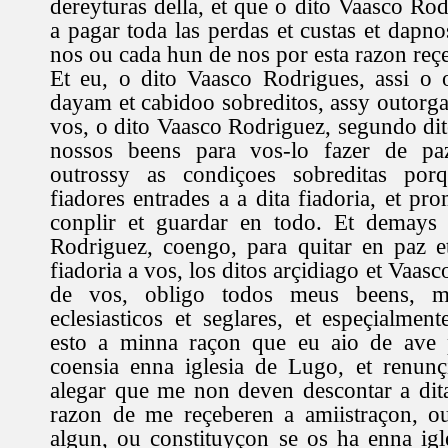
dereyturas della, et que o dito Vaasco Ro
a pagar toda las perdas et custas et dapn
nos ou cada hun de nos por esta razon re
Et eu, o dito Vaasco Rodrigues, assi o 
dayam et cabidoo sobreditos, assy outorga
vos, o dito Vaasco Rodriguez, segundo dit
nossos beens para vos-lo fazer de pa
outrossy as condiçoes sobreditas por
fiadores entrades a a dita fiadoria, et p
conplir et guardar en todo. Et demays
Rodriguez, coengo, para quitar en paz e
fiadoria a vos, los ditos arçidiago et Vaas
de vos, obligo todos meus beens, mo
eclesiasticos et seglares, et espeçialmen
esto a minna raçon que eu aio de ave 
coensia enna iglesia de Lugo, et renun
alegar que me non deven descontar a dit
razon de me reçeberen a amiistraçon, o
algun, ou constituyçon se os ha enna ig