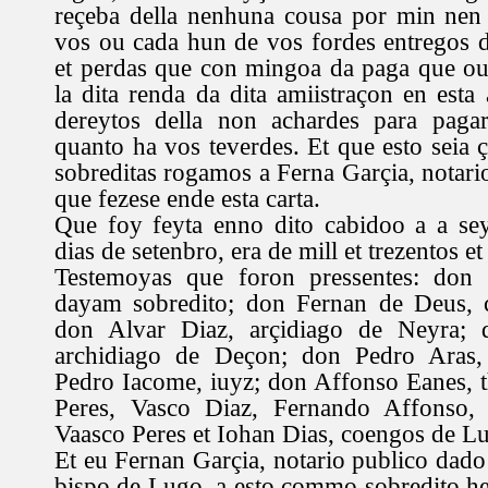
reçeba della nenhuna cousa por min nen 
vos ou cada hun de vos fordes entregos 
et perdas que con mingoa da paga que ou
la dita renda da dita amiistraçon en esta
dereytos della non achardes para paga
quanto ha vos teverdes. Et que esto seia ç
sobreditas rogamos a Ferna Garçia, notari
que fezese ende esta carta.
Que foy feyta enno dito cabidoo a a sey
dias de setenbro, era de mill et trezentos e
Testemoyas que foron pressentes: don 
dayam sobredito; don Fernan de Deus, 
don Alvar Diaz, arçidiago de Neyra; d
archidiago de Deçon; don Pedro Aras, 
Pedro Iacome, iuyz; don Affonso Eanes, 
Peres, Vasco Diaz, Fernando Affonso, 
Vaasco Peres et Iohan Dias, coengos de L
Et eu Fernan Garçia, notario publico dado
bispo de Lugo, a esto commo sobredito he 