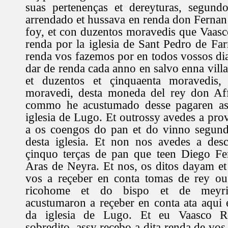
suas pertenenças et dereyturas, segund
arrendado et hussava en renda don Ferna
foy, et con duzentos moravedis que Vaasc
renda por la iglesia de Sant Pedro de Fa
renda vos fazemos por en todos vossos dia
dar de renda cada anno en salvo enna villa
et duzentos et çinquaenta moravedis,
moravedi, desta moneda del rey don Aff
commo he acustumado desse pagaren as 
iglesia de Lugo. Et outrossy avedes a pro
a os coengos do pan et do vinno segund
desta iglesia. Et non nos avedes a desc
çinquo terças de pan que teen Diego Fe
Aras de Neyra. Et nos, os ditos dayam e
vos a reçeber en conta tomas de rey ou 
ricohome et do bispo et de meyri
acustumaron a reçeber en conta ata aqui 
da iglesia de Lugo. Et eu Vaasco R
sobredito, assy reçebo a dita renda de vos