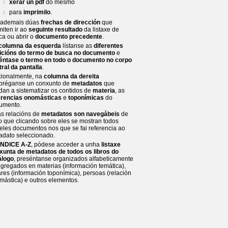
xerar un pdf
do mesmo
para
imprimilo
.
 ademais dúas
frechas de dirección
que
miten ir ao
seguinte resultado
da listaxe de
ca ou abrir o
documento precedente
.
columna da esquerda
lístanse as
diferentes
icións do termo de busca no documento
e
iéntase o termo en todo o documento no corpo
tral da pantalla
.
cionalmente, na
columna da dereita
préganse un conxunto de
metadatos
que
dan a sistematizar os contidos de
materia
, as
erencias onomásticas
e
toponímicas
do
umento.
as relacións de
metadatos son navegábeis
de
to que clicando sobre eles se mostran todos
eles documentos nos que se fai referencia ao
adato seleccionado.
ÍNDICE A-Z
, pódese acceder a unha
listaxe
xunta de metadatos de todos os libros do
álogo
, preséntanse organizados alfabeticamente
egregados en materias (información temática),
res (información toponímica), persoas (relación
mástica) e outros elementos.