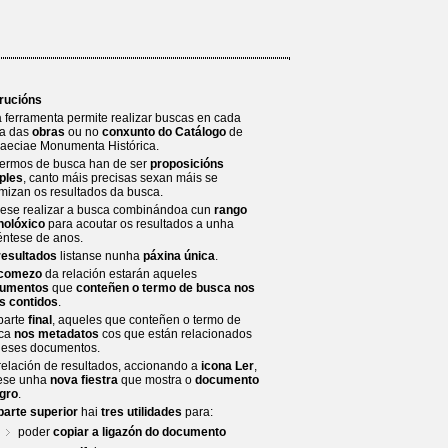
trucións
a ferramenta permite realizar buscas en cada
a das
obras
ou no
conxunto do Catálogo
de
laeciae Monumenta Histórica.
termos de busca han de ser
proposicións
ples
, canto máis precisas sexan máis se
imizan os resultados da busca.
ese realizar a busca combinándoa cun
rango
nolóxico
para acoutar os resultados a unha
éntese de anos.
resultados
listanse nunha
páxina única
.
comezo
da relación estarán aqueles
umentos
que
conteñen o termo de busca nos
s contidos
.
parte
final
, aqueles que conteñen o termo de
ca
nos metadatos
cos que están relacionados
 eses documentos.
relación de resultados, accionando a
icona Ler
,
ese unha
nova fiestra
que mostra o
documento
egro
.
parte superior
hai
tres utilidades
para:
poder
copiar a ligazón do documento