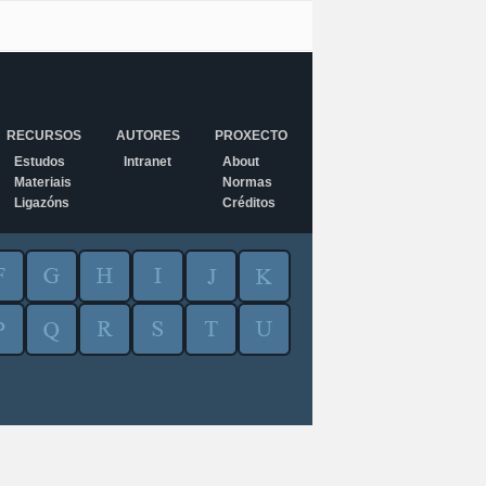
RECURSOS
AUTORES
PROXECTO
Estudos
Intranet
About
Materiais
Normas
Ligazóns
Créditos