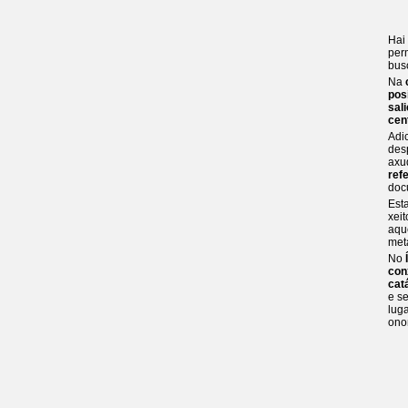
Hai
per
bus
Na
pos
sal
cen
Adi
des
axu
ref
doc
Est
xei
aqu
met
No
con
cat
e s
luga
ono