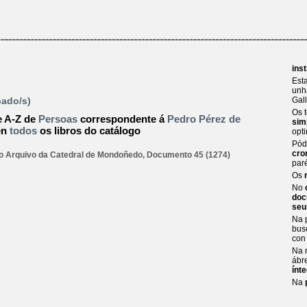
ins
Est
unh
ado/s)
Gal
Os 
e A-Z de
Persoas
correspondente á
Pedro Pérez de
sim
en
todos
os libros do catálogo
opt
Pód
cro
do Arquivo da Catedral de Mondoñedo, Documento 45 (1274)
par
Os
No
doc
seu
Na 
bus
con
Na 
ábr
ínt
Na