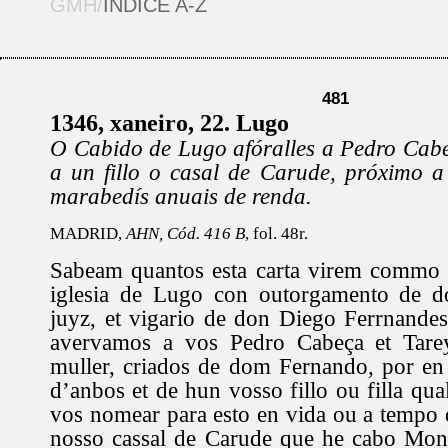
GMH/
ÍNDICE A-Z
481
1346, xaneiro, 22. Lugo
O Cabido de Lugo afóralles a Pedro Cabe
a un fillo o casal de Carude, próximo a
marabedís anuais de renda.
MADRID,
AHN, Cód. 416 B
, fol. 48r.
Sabeam quantos esta carta virem commo 
iglesia de Lugo con outorgamento de d
juyz, et vigario de don Diego Ferrnande
avervamos a vos Pedro Cabeça et Tarey
muller, criados de dom Fernando, por en
d’anbos et de hun vosso fillo ou filla qu
vos nomear para esto en vida ou a tempo 
nosso cassal de Carude que he cabo Monf