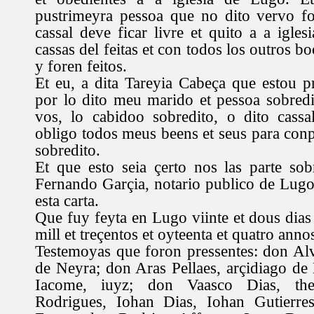
pustrimeyra pessoa que no dito vervo f
cassal deve ficar livre et quito a a igle
cassas del feitas et con todos los outros 
y foren feitos.
Et eu, a dita Tareyia Cabeça que estou p
por lo dito meu marido et pessoa sobredi
vos, lo cabidoo sobredito, o dito cassa
obligo todos meus beens et seus para con
sobredito.
Et que esto seia çerto nos las parte so
Fernando Garçia, notario publico de Lugo
esta carta.
Que fuy feyta en Lugo viinte et dous dias
mill et treçentos et oyteenta et quatro anno
Testemoyas que foron pressentes: don Alv
de Neyra; don Aras Pellaes, arçidiago d
Iacome, iuyz; don Vaasco Dias, the
Rodrigues, Iohan Dias, Iohan Gutierre