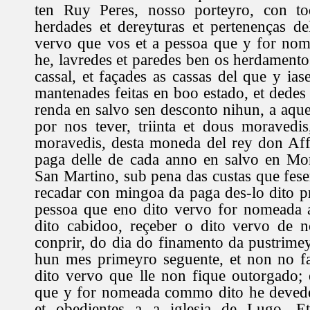
ten Ruy Peres, nosso porteyro, con to
herdades et dereyturas et pertenenças del
vervo que vos et a pessoa que y for no
he, lavredes et paredes ben os herdamento
cassal, et façades as cassas del que y ias
mantenades feitas en boo estado, et dedes
renda en salvo sen desconto nihun, a aque
por nos tever, triinta et dous moravedi
moravedis, desta moneda del rey don Aff
paga delle de cada anno en salvo en Mon
San Martino, sub pena das custas que fese
recadar con mingoa da paga des-lo dito pr
pessoa que eno dito vervo for nomeada a
dito cabidoo, reçeber o dito vervo de n
conprir, do dia do finamento da pustrime
hun mes primeyro seguente, et non no f
dito vervo que lle non fique outorgado; 
que y for nomeada commo dito he devedes
et obedientes a a iglesia de Lugo. E