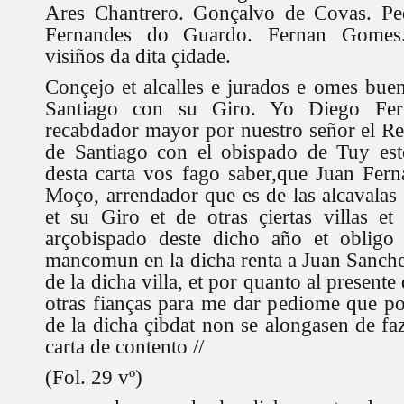
Ares Chantrero. Gonçalvo de Covas. Ped
Fernandes do Guardo. Fernan Gomes.
visiños da dita çidade.
Conçejo et alcalles e jurados e omes buen
Santiago con su Giro. Yo Diego Fer
recabdador mayor por nuestro señor el Re
de Santiago con el obispado de Tuy est
desta carta vos fago saber,que Juan Fer
Moço, arrendador que es de las alcavalas 
et su Giro et de otras çiertas villas et
arçobispado deste dicho año et obligo
mancomun en la dicha renta a Juan Sanch
de la dicha villa, et por quanto al present
otras fianças para me dar pediome que por
de la dicha çibdat non se alongasen de fa
carta de contento //
(Fol. 29 vº)