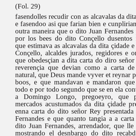
(Fol. 29)
fasendolles recudir con as alcavalas da dit
e fasendoo asi que farian bien e cunplirian
outra maneira que o dito Juan Fernandes 
por los bees do dito Conçello dusentos 
que estimava as alcavalas da dita çidade e
Conçello, alcaldes jurados, regidores e 
que obedesçian a dita carta do diro seño
reverençia que devian como a carta de
natural, que Deus mande vyver et reynar p
boos, e que mandavan e mandaron que 
todo e por todo segundo que se en ela con
a Domingo Longo, pregoeyro, que p
mercados acustumados da dita çidade pr
enna carta do dito señor Rey presentada
Fernandes e que quanto tangia a a carta
dito Juan Fernandes, arrendador, que ll
mostrando el desnbargo do dito recabd