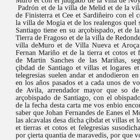
Muro et con el judgado de la villa de Noya
Padrón et de la villa de Melid et de la vi
de Finisterra et Cee et Sardiñeiro con el
la villa de Mogia et de los realengos quel
Santiago tiene en su arçobispado, et de l
Tierra de Fragoso et de la villa de Redonde
villa deMuro et de Villa Nueva et Aroça
Fernan Mariño et de la tierra et cotos et 
de Martin Sanches de las Mariñas, seg
çibdad de Santiago et villas et logares et 
telegresias suelen andar et andodieron en
en los años pasados et a cada unos de v
de Avila, arrendador mayor que so de 
arçobispado de Santiago, con el obispad
de la fecha desta carta me vos enbio en
saber que Johan Fernandes de Eanes el M
las alcavalas desa dicha çibdat et villas et 
et tierras et cotos et felegresias susodic
por çierta quantia de maravedis, por que v