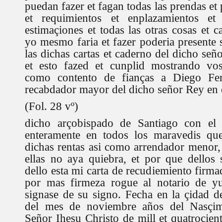
puedan fazer et fagan todas las prendas et 
et requimientos et enplazamientos et 
estimaçiones et todas las otras cosas et 
yo mesmo faria et fazer poderia presente 
las dichas cartas et caderno del dicho señ
et esto fazed et cunplid mostrando vo
como contento de fianças a Diego Fe
recabdador mayor del dicho señor Rey en e
(Fol. 28 vº)
dicho arçobispado de Santiago con el
enteramente en todos los maravedis qu
dichas rentas asi como arrendador menor
ellas no aya quiebra, et por que dellos s
dello esta mi carta de recudiemiento firm
por mas firmeza rogue al notario de yu
signase de su signo. Fecha en la çidad d
del mes de noviembre años del Nasçim
Señor Ihesu Christo de mill et quatroçien