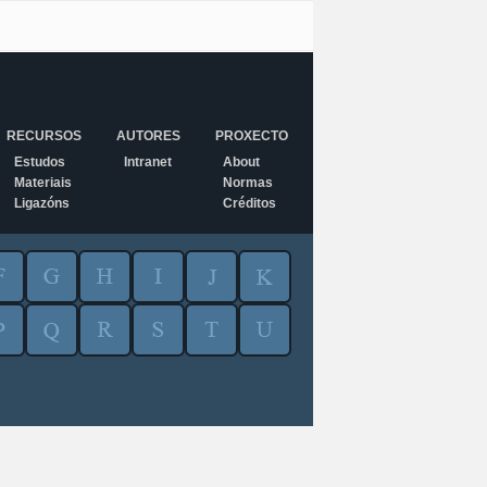
RECURSOS
AUTORES
PROXECTO
Estudos
Intranet
About
Materiais
Normas
Ligazóns
Créditos