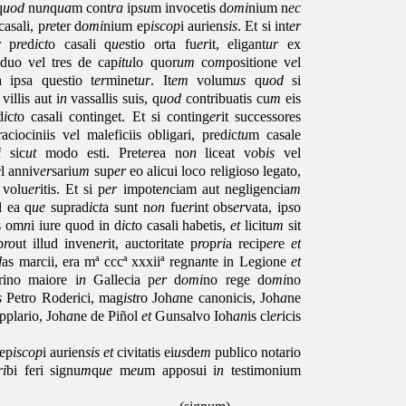
q
uod
nu
n
q
ua
m cont
ra
ip
su
m invocetis d
omi
nium n
ec
casali, p
re
ter d
omi
nium ep
iscop
i aurien
sis
. Et si int
er
r
p
re
d
i
c
t
o casali q
ue
stio orta fu
er
it, eligant
ur
ex
duo v
e
l tres de cap
itu
lo quor
um
co
m
positione v
e
l
a ip
s
a questio t
er
minet
ur
. It
em
volum
us
q
uod
si
villis aut i
n
vassallis suis, q
uod
contribuatis cu
m
eis
d
i
c
t
o casali continget. Et si conting
er
it successores
aciociniis v
e
l maleficiis obligari, pred
i
c
tu
m casale
i
sic
ut
modo esti. Pret
er
ea no
n
liceat v
o
b
is
vel
e
l anniv
er
sariu
m
sup
er
eo alicui loco religioso legato,
 volu
er
itis. Et si p
er
impote
n
ciam aut negligencia
m
el ea q
ue
suprad
i
c
t
a sunt n
on
fu
er
int obs
er
vata, ip
s
o
is om
n
i iure quod in d
i
c
t
o casali habetis,
et
licitu
m
sit
p
ro
ut illud inven
er
it, auctoritate p
ro
p
ri
a recip
er
e
et
d
as marcii, era mª cccª xxxiiª regna
n
te in Legione
et
rino maiore i
n
Gallecia p
er
d
omi
no rege do
mi
no
s
Petro Roderici, mag
ist
ro Joh
a
ne canonicis, Joh
a
ne
pplario, Joh
a
ne de Piñol
et
Gunsalvo Ioh
an
is cl
er
icis
ep
iscop
i aurien
sis
et
civitatis ei
us
de
m
publico notario
ri
bi feri signu
m
q
ue
m
eu
m apposui i
n
testimonium