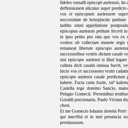
fideles vassalli ep
iscop
i aurien
sis
, ita 
deffensione
m
alicui
us
sup
er
pred
i
c
t
o 
vos
et
ep
iscopu
m aurien
sem
sup
e
neccessitate de b
e
n
e
placito partiu
m
iuditio om
n
i appellatione postposit
ep
iscopu
s aurien
sis
petitu
m
fec
er
it i
n
in ip
s
o petito pro rata q
ue
vos ex 
v
est
ros ob collecta
m
monete regis r
remaneat liberu
m
ep
iscop
o aurien
s
successorib
us
v
est
ris d
i
c
tu
m casale v
nisi ep
iscop
o aurien
si
si illud legare
cultura d
i
c
t
i casalis omissa fu
er
it, v
f
a
c
t
o vos
et
successores v
est
ri cadat
ep
iscop
o aurien
si
casale p
re
dictum 
habere. Facta carta Aurie, xiiº k
a
l
en
Castella rege d
omi
no Sancio, maio
Pelagio Gomecii. P
re
sentib
us
testib
u
Geraldi porcionario, Paulo Viviani du
chori.
Et me Gomecio Ioh
a
nis d
omi
ni P
etri
q
ui
int
er
ffui
et
i
n
mei p
re
sencia sc
p
re
missor
um
.