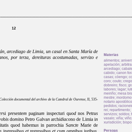
12
án, arcediago de Limia, un casal en Santa María de
Materias
nos, por terza, dereituras acostumadas, servizo e
alimentos
;
aniver
apelación
;
arbitr
arcediago
;
cabale
cabido
;
canon for
casas
;
cóengo
;
c
coro
;
couto
;
creg
dobreiro
;
fisco
;
gr
labores
;
lagar
;
lu
meiriño
;
mesa bis
mestre
;
mordomo
Colección documental del archivo de la Catedral de Ourense
, II, 535-
notario apostólic
pedidos
;
racionei
rei
;
repartimento
;
er
si p
re
sente
m
pagina
m
inspecturi q
uod
nos Petr
us
servizos
;
soldos
;
vasalo
;
viña
;
viño
v
o
b
is
do
mi
no Pet
ro
Galva
n
arch
idiaco
no de Limia i
n
xurisdición
;
bispo
tatis q
uo
d habem
us
in parrochia S
an
c
t
e Marie de
m
ingressib
us
et
regressib
us
et
cu
m
om
n
ib
us
iurib
us
,
Persoas