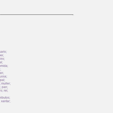
sario
;
axe
;
iro
;
al
;
omida
;
o
;
an
;
tuosa
;
pal
;
;
muller
;
o
;
pan
;
ro
;
rei
;
tributos
;
;
xantar
;