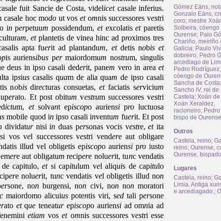
Gómez Eáns, nota
casale fuit Sancie de Costa, videl
icet
casale inferius.
Gonzalo Eáns, cr
 casale hoc m
odo
ut vos
et
o
m
nis successores v
est
ri
coro
;
mestre Xoá
o i
n
p
er
petuu
m
possidendum,
et
excolatis
et
paretis
Solbeira, cóengo
Ourense
;
Paio G
ultura
m
,
et
plantetis de vinea hinc ad p
ro
ximos tres
Chariño, meiriño
asalis apta fu
er
it ad plantandu
m
,
et
detis n
o
b
is
et
Galicia
;
Paulo Viv
dobreiro
;
Pedro G
op
is auriens
ibus
p
er
maiordomu
m
n
ost
r
u
m, singulis
arcediago de Lim
e deus in ip
s
o casali ded
er
it, pane
m
vero in area
et
Pedro Rodríguez,
cóengo de Ouren
ulta ip
s
i
us
casalis q
ua
m de alia qua
m
de ip
s
o casali
Sancha de Costa
tis n
o
b
is
dir
ec
turas consuetas,
et
faciatis s
er
viciu
m
Sancho IV, rei de
Sup
er
ato. Et post obitu
m
v
est
r
u
m successores v
est
ri
Castela
;
Xoán de 
Xoán Xeraldez,
ed
i
c
tu
m,
et
solva
n
t ep
iscop
o aurien
si
p
ro
luctuosa
racioneiro
;
Pedro
us
mobile quod i
n
ip
s
o casali i
n
ventu
m
fu
er
it. Et post
bispo de Ourens
n
dividat
ur
nisi i
n
duas p
er
sonas vocis v
est
re,
et
ita
Outros
 si vos v
e
l successores v
est
ri vend
er
e aut obligare
Castela, reino
;
Ga
datis ill
u
d vel obligetis ep
iscop
o aurien
si
p
ro
iusto
reino
;
Ourense, c
Ourense, bispad
 em
er
e aut obligatu
m
recip
er
e nolu
er
it, tu
n
c vendatis
i de capitulo,
et
si cap
itu
l
u
m v
e
l aliq
ui
s de cap
itu
lo
Lugares
cip
er
e nolu
er
it, tu
n
c vendatis v
e
l obligetis illud no
n
Castela, reino
;
Ga
Limia. Antiga xuri
p
er
sone, no
n
burgensi, no
n
civi, no
n
no
n
moratori
e arcediagado.
;
O
c
maiordomo alicui
us
pote
n
tis viri, s
ed
tali p
er
sone
er
ato
et
q
ue
teneat
ur
ep
iscop
o aurien
si
ad om
n
ia ad
 Tenemini
etiam
vos
et
o
m
nis successores v
est
ri esse