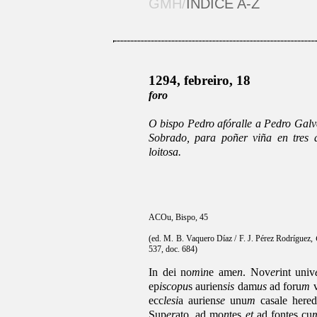
GMH/
ÍNDICE A-Z
1294, febreiro, 18
foro
O bispo Pedro afóralle a Pedro Galv
Sobrado, para poñer viña en tres a
loitosa.
ACOu, Bispo, 45
(ed. M. B. Vaquero Díaz / F. J. Pérez Rodríguez,
537, doc. 684)
In dei no
m
i
n
e ame
n
. Nov
er
int univ
ep
iscopu
s aurien
sis
dam
us
ad foru
m
ecc
lesi
a aurien
se
unu
m
casale heredi
Sup
er
ato, ad mo
n
tes
et
ad fontes cu