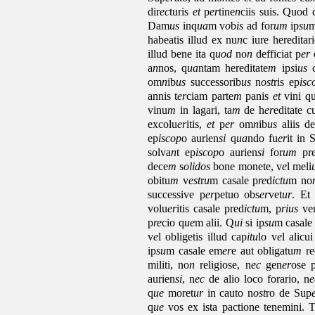
dir
ec
turis
et
p
er
tine
n
ciis suis. Quod 
Dam
us
inq
ua
m v
o
b
is
ad for
um
ip
su
m
habeatis illud ex nu
n
c iure hereditari
illud bene ita q
uod
no
n
defficiat p
er
c
a
n
nos, q
ua
ntam hereditate
m
ip
s
i
us
c
om
n
ib
us
successorib
us
n
ost
ris ep
isc
annis t
er
ciam parte
m
panis
et
vini qu
vinu
m
in lagari, ta
m
de h
er
editate c
excolu
er
itis,
et
p
er
om
n
ib
us
aliis de
ep
iscop
o aurien
si
q
ua
ndo fu
er
it in 
solva
n
t ep
iscop
o aurien
si
for
um
pr
dece
m
s
olidos
bone monete, v
e
l meli
obitu
m
v
est
r
u
m casale p
re
d
i
c
tu
m no
successive p
er
petuo obs
er
vet
ur
. Et
volu
er
itis casale pred
i
c
tu
m, p
rius
ven
p
re
cio q
ue
m alii. Q
ui
si ip
su
m casale
v
e
l obligetis illud cap
itu
lo v
e
l alicu
ip
su
m casale em
er
e aut obligatu
m
re
militi, no
n
religiose, n
ec
gen
er
ose 
aurien
si
, n
ec
de alio loco forario, n
e
q
ue
moret
ur
in cauto n
ost
ro de Sup
q
ue
vos ex ista pactione tenemini.