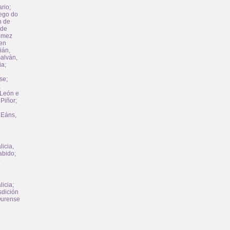
rio
;
ego do
n de
 de
ómez
 en
ián,
alván,
ia
;
se
;
;
 León e
Piñor
;
 Eáns,
e
licia,
abido
;
o
licia
;
sdición
urense