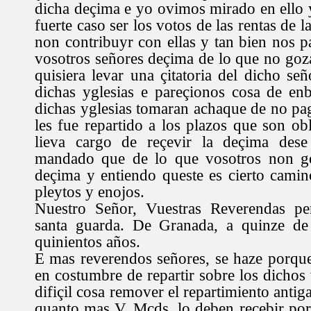
dicha deçima e yo ovimos mirado en ello 
fuerte caso ser los votos de las rentas de l
non contribuyr con ellas y tan bien nos p
vosotros señores deçima de lo que no goz
quisiera levar una çitatoria del dicho se
dichas yglesias e pareçionos cosa de en
dichas yglesias tomaran achaque de no pag
les fue repartido a los plazos que son ob
lieva cargo de reçevir la deçima dese
mandado que de lo que vosotros non g
deçima y entiendo queste es cierto camin
pleytos y enojos.
Nuestro Señor, Vuestras Reverendas pe
santa guarda. De Granada, a quinze de
quinientos años.
E mas reverendos señores, se haze porque 
en costumbre de repartir sobre los dichos
difiçil cosa remover el repartimiento antig
quanto mas V. Mçds, lo deben reçebir po