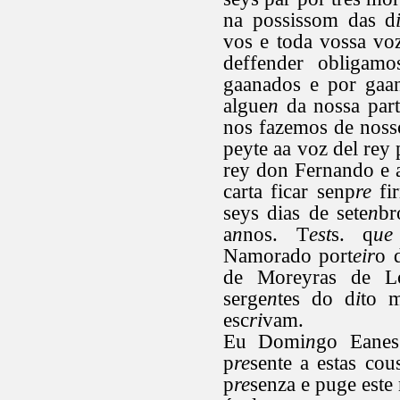
na possissom das d
vos e toda vossa vo
deffender obligam
gaanados e por gaa
algue
n
da nossa part
nos fazemos de noss
peyte aa voz del rey 
rey don Fernando e a
carta ficar senp
re
fir
seys dias de sete
n
br
a
n
nos. T
est
s. q
ue
Namorado port
eir
o 
de Moreyras de Lo
serge
n
tes do d
i
to m
esc
ri
vam.
Eu Domi
n
go Eanes
p
re
sente a estas cou
p
re
senza e puge este