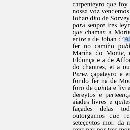
carpenteyro q
ue
foy 
nossa voz vendemos 
Ioha
n
d
i
to de Sorvey
p
ar
a senp
re
tres ley
q
ue
chama
n
a Morte
ent
re
a de Johan d’
Al
fer no camiño pu
b
Mariña do Mont
e
, 
Eldonça e a de Affo
do chantres, et a ou
P
er
ez çapateyro e e
fondo fer na de Mo
foro de q
ui
nta e liv
dereytos e p
er
tee
n
ç
aiades livres e q
ui
te
façades delas to
outorgamos q
ue
re
seteçe
n
tos mor. da 
seys par por tres mor