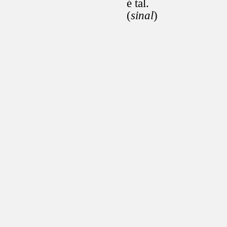
é tal.
(
sinal
)