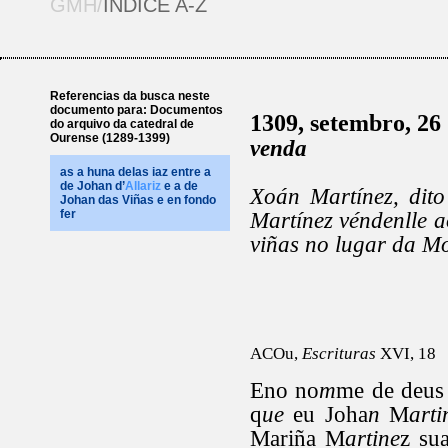
GMH/
ÍNDICE A-Z
Referencias da busca neste
documento para: Documentos
1309, setembro, 26
do arquivo da catedral de
Ourense (1289-1399)
venda
as a huna delas iaz entre a
de Johan d’
Allariz
e a de
Xoán Martínez, dito
Johan das Viñas e en fondo
fer
Martínez véndenlle a
viñas no lugar da Mo
ACOu,
Escrituras
XVI, 18
Eno no
m
me de deus
q
ue
eu Joha
n
M
arti
Mariña M
artine
z su