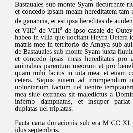
Bastauales sub monte Syam decurrente ri
et concedo ipsam meam hereditatem tam 
de ganancia, et est ipsa hereditas de auolen
a
a
et VIII
de VIII
de ipso casale de Outey
habeo in villa que uocitant Heyra Uetera i
matris mee in territorio de Amaya sub aul
de Bastauales sub monte Syam juxta fluui
et concedo ipsas meas hereditates pro
animabus parentum meorum et pro benefic
quam mihi facitis in uita mea, et etiam c
cetera. Siquis autem ad irrumpendum 
uoluntarium factum uel uenire temptauerit
mea siue extranea sit maledictus a Domi
inferno dampnatus, et insuper pariat 
duplatas uel triplatas.
Facta carta donacionis sub era M CC XL 
idus septembris.