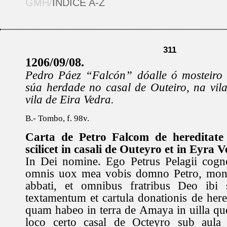
GMH/
ÍNDICE A-Z
311
1206/09/08.
Pedro Páez “Falcón” dóalle ó mosteiro
súa herdade no casal de Outeiro, na vil
vila de Eira Vedra.
B.- Tombo, f. 98v.
Carta de Petro Falcom de hereditate
scilicet in casali de Outeyro et in Eyra V
In Dei nomine. Ego Petrus Pelagii cog
omnis uox mea vobis domno Petro, monast
abbati, et omnibus fratribus Deo ibi s
textamentum et cartula donationis de here
quam habeo in terra de Amaya in uilla q
loco certo casal de Octeyro sub aula 