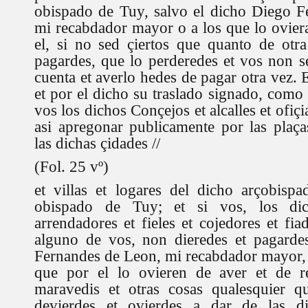
obispado de Tuy, salvo el dicho Diego F
mi recabdador mayor o a los que lo ovier
el, si no sed çiertos que quanto de otra
pagardes, que lo perderedes et vos non s
cuenta et averlo hedes de pagar otra vez. E
et por el dicho su traslado signado, como
vos los dichos Conçejos et alcalles et ofiç
asi apregonar publicamente por las plaç
las dichas çidades //
(Fol. 25 vº)
et villas et logares del dicho arçobisp
obispado de Tuy; et si vos, los di
arrendadores et fieles et cojedores et fia
alguno de vos, non dieredes et pagard
Fernandes de Leon, mi recabdador mayor, 
que por el lo ovieren de aver et de r
maravedis et otras cosas qualesquier 
devierdes et ovierdes a dar de las di