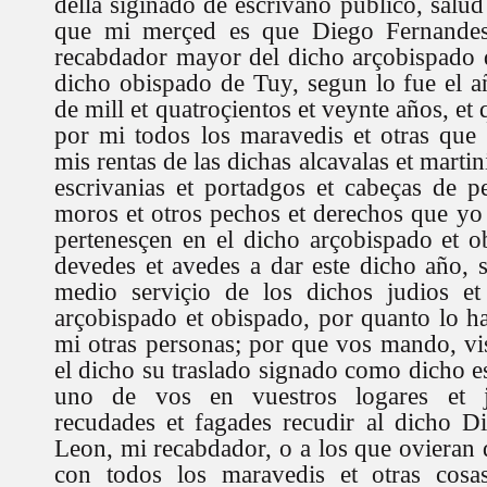
della siginado de escrivano publico, salud
que mi merçed es que Diego Fernande
recabdador mayor del dicho arçobispado 
dicho obispado de Tuy, segun lo fue el 
de mill et quatroçientos et veynte años, et
por mi todos los maravedis et otras que
mis rentas de las dichas alcavalas et martin
escrivanias et portadgos et cabeças de p
moros et otros pechos et derechos que yo 
pertenesçen en el dicho arçobispado et 
devedes et avedes a dar este dicho año, s
medio serviçio de los dichos judios e
arçobispado et obispado, por quanto lo h
mi otras personas; por que vos mando, vis
el dicho su traslado signado como dicho es
uno de vos en vuestros logares et ju
recudades et fagades recudir al dicho D
Leon, mi recabdador, o a los que ovieran 
con todos los maravedis et otras cosa