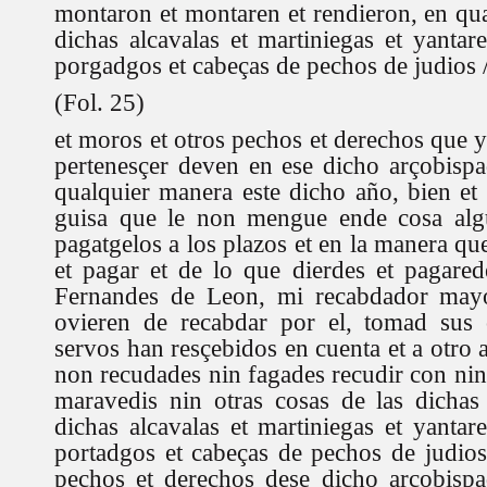
montaron et montaren et rendieron, en qua
dichas alcavalas et martiniegas et yantare
porgadgos et cabeças de pechos de judios /
(Fol. 25)
et moros et otros pechos et derechos que 
pertenesçer deven en ese dicho arçobisp
qualquier manera este dicho año, bien et
guisa que le non mengue ende cosa algu
pagatgelos a los plazos et en la manera qu
et pagar et de lo que dierdes et pagare
Fernandes de Leon, mi recabdador mayo
ovieren de recabdar por el, tomad sus 
servos han resçebidos en cuenta et a otro
non recudades nin fagades recudir con ni
maravedis nin otras cosas de las dichas
dichas alcavalas et martiniegas et yantare
portadgos et cabeças de pechos de judios
pechos et derechos dese dicho arçobispa