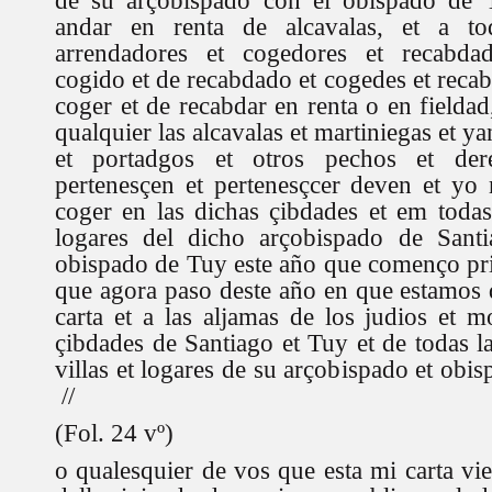
de su arçobispado con el obispado de 
andar en renta de alcavalas, et a tod
arrendadores et cogedores et recabda
cogido et de recabdado et cogedes et reca
coger et de recabdar en renta o en fielda
qualquier las alcavalas et martiniegas et ya
et portadgos et otros pechos et de
pertenesçen et pertenesçcer deven et yo
coger en las dichas çibdades et em todas 
logares del dicho arçobispado de Sant
obispado de Tuy este año que començo pr
que agora paso deste año en que estamos d
carta et a las aljamas de los judios et m
çibdades de Santiago et Tuy et de todas l
villas et logares de su arçobispado et obis
//
(Fol. 24 vº)
o qualesquier de vos que esta mi carta vie