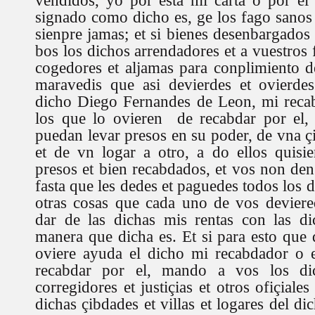
vendidos, yo por esta mi carta o por el 
signado como dicho es, ge los fago sanos 
sienpre jamas; et si bienes desenbargados
bos los dichos arrendadores et a vuestros f
cogedores et aljamas para conplimiento d
maravedis que asi devierdes et ovierde
dicho Diego Fernandes de Leon, mi reca
los que lo ovieren de recabdar por el, 
puedan levar presos en su poder, de vna çib
et de vn logar a otro, a do ellos quisi
presos et bien recabdados, et vos non den
fasta que les dedes et paguedes todos los 
otras cosas que cada uno de vos deviere
dar de las dichas mis rentas con las di
manera que dicha es. Et si para esto que 
oviere ayuda el dicho mi recabdador o e
recabdar por el, mando a vos los di
corregidores et justiçias et otros ofiçiale
dichas çibdades et villas et logares del d