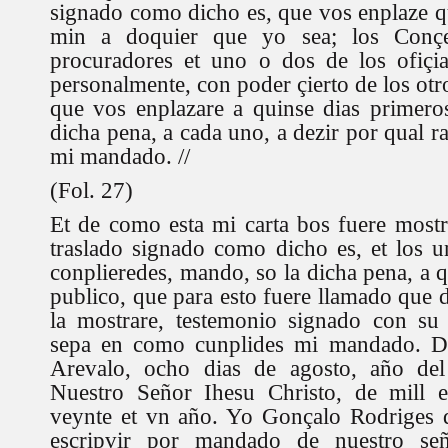
signado como dicho es, que vos enplaze q
min a doquier que yo sea; los Conçe
procuradores et uno o dos de los ofiçia
personalmente, con poder çierto de los otro
que vos enplazare a quinse dias primeros
dicha pena, a cada uno, a dezir por qual 
mi mandado. //
(Fol. 27)
Et de como esta mi carta bos fuere mostr
traslado signado como dicho es, et los un
conplieredes, mando, so la dicha pena, a 
publico, que para esto fuere llamado que 
la mostrare, testemonio signado con su
sepa en como cunplides mi mandado. Da
Arevalo, ocho dias de agosto, año del
Nuestro Señor Ihesu Christo, de mill et
veynte et vn año. Yo Gonçalo Rodriges d
escripvir por mandado de nuestro se