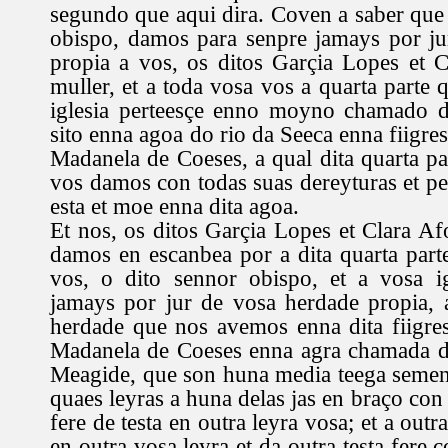
segundo que aqui dira. Coven a saber que 
obispo, damos para senpre jamays por ju
propia a vos, os ditos Garçia Lopes et 
muller, et a toda vosa vos a quarta parte 
iglesia perteesçe enno moyno chamado d
sito enna agoa do rio da Seeca enna fiigre
Madanela de Coeses, a qual dita quarta p
vos damos con todas suas dereyturas et p
esta et moe enna dita agoa.
Et nos, os ditos Garçia Lopes et Clara Af
damos en escanbea por a dita quarta par
vos, o dito sennor obispo, et a vosa ig
jamays por jur de vosa herdade propia, 
herdade que nos avemos enna dita fiigre
Madanela de Coeses enna agra chamada 
Meagide, que son huna media teega semen
quaes leyras a huna delas jas en braço con 
fere de testa en outra leyra vosa; et a outra
en outra vosa leyra et da outra testa fere 