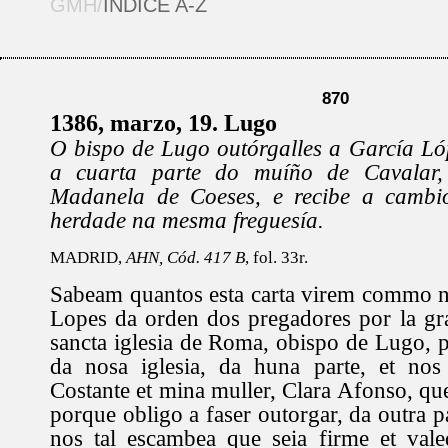
GMH/
ÍNDICE A-Z
870
1386, marzo, 19. Lugo
O bispo de Lugo outórgalles a García Ló
a cuarta parte do muíño de Cavalar
Madanela de Coeses, e recibe a cambio
herdade na mesma freguesía.
MADRID,
AHN, Cód. 417 B
, fol. 33r.
Sabeam quantos esta carta virem commo n
Lopes da orden dos pregadores por la gr
sancta iglesia de Roma, obispo de Lugo, 
da nosa iglesia, da huna parte, et no
Costante et mina muller, Clara Afonso, qu
porque obligo a faser outorgar, da outra p
nos tal escambea que seia firme et vale