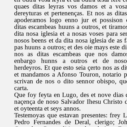
quaes ditas leyras vos damos et a vosa
dereyturas et pertenenças. Et nos as dita
apoderamos logo enno jur et possison 
ditas escambeas huuns a outros, et tiramo
dita nosa iglesia et a nosas voses para s
nosos beens et da dita nosa iglesia de as 
pas huuns a outros; et des oie mays este d
nos as ditas escambeas que nos damo
enbargo hunns a outros et de nosos
herdeyros. Et que esto seia çerto nos as d
et mandamos a Afonso Touron, notario p
scrivan de nos o dito sennor obispo, qu
carta.
Que foy feyta en Lugo, des et nove dias
naçença de noso Salvador Ihesu Christo de
et oyteenta et seys annos.
Testemoyas que estavan presentes: frey 
Pedro Fernandes de Deral, clerigo; Joh