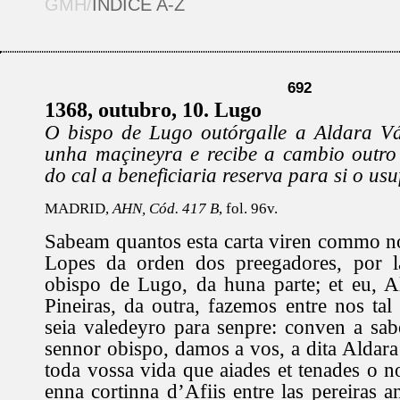
GMH/
ÍNDICE A-Z
692
1368, outubro, 10. Lugo
O bispo de Lugo outórgalle a Aldara Vá
unha maçineyra e recibe a cambio outro 
do cal a beneficiaria reserva para si o usu
MADRID,
AHN, Cód. 417 B
, fol. 96v.
Sabeam quantos esta carta viren commo n
Lopes da orden dos preegadores, por l
obispo de Lugo, da huna parte; et eu, A
Pineiras, da outra, fazemos entre nos ta
seia valedeyro para senpre: conven a sab
sennor obispo, damos a vos, a dita Aldara
toda vossa vida que aiades et tenades o n
enna cortinna d’Afiis entre las pereiras a