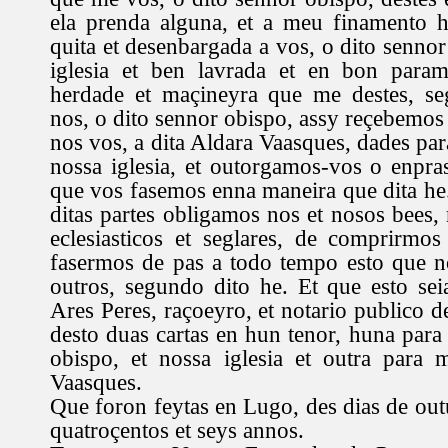
ela prenda alguna, et a meu finamento ha
quita et desenbargada a vos, o dito sennor
iglesia et ben lavrada et en bon para
herdade et maçineyra que me destes, se
nos, o dito sennor obispo, assy reçebemos
nos vos, a dita Aldara Vaasques, dades para
nossa iglesia, et outorgamos-vos o enpr
que vos fasemos enna maneira que dita he
ditas partes obligamos nos et nosos bees, 
eclesiasticos et seglares, de comprirmo
fasermos de pas a todo tempo esto que 
outros, segundo dito he. Et que esto se
Ares Peres, raçoeyro, et notario publico 
desto duas cartas en hun tenor, huna para
obispo, et nossa iglesia et outra para 
Vaasques.
Que foron feytas en Lugo, des dias de outu
quatroçentos et seys annos.