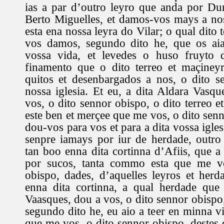
ias a par d’outro leyro que anda por Du
Berto Miguelles, et damos-vos mays a no
esta ena nossa leyra do Vilar; o qual dito 
vos damos, segundo dito he, que os aia
vossa vida, et levedes o huso fruyto d
finamento que o dito terreo et maçineyr
quitos et desenbargados a nos, o dito s
nossa iglesia. Et eu, a dita Aldara Vasqu
vos, o dito sennor obispo, o dito terreo e
este ben et merçee que me vos, o dito sen
dou-vos para vos et para a dita vossa igles
senpre iamays por iur de herdade, outro
tan boo enna dita cortinna d’Afiis, que a
por sucos, tanta commo esta que me vo
obispo, dades, d’aquelles leyros et her
enna dita cortinna, a qual herdade que 
Vaasques, dou a vos, o dito sennor obispo, 
segundo dito he, eu aio a teer en minna 
que me vos, o dito sennor obispo, destes 