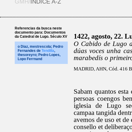
GMH/
ÍNDICE A-Z
Referencias da busca neste
documento para: Documentos
1422, agosto, 22. L
da Catedral de Lugo. Século XV
O Cabido de Lugo a
o Diaz, mestrescola; Pedro
dúas voces unha ca
Fernandes de
Tendilla
,
thesoreyro; Pedro Lopes,
marabedís o primeiro
Lopo Ferrnand
MADRID, AHN, Cód. 416 B, 
Sabam quantos esta 
persoas coengos ben
iglesia de Lugo s
campaa tangida dentr
avemos de uso et de
consello et delibera