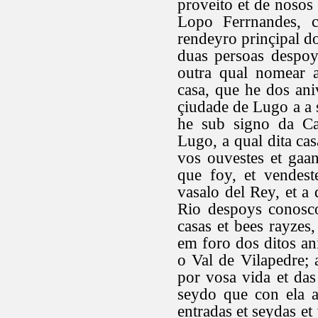
proveito et de nosos
Lopo Ferrnandes, c
rendeyro prinçipal dos
duas persoas despoy
outra qual nomear 
casa, que he dos ani
çiudade de Lugo a a 
he sub signo da Ca
Lugo, a qual dita ca
vos ouvestes et gaa
que foy, et vendes
vasalo del Rey, et a
Rio despoys conosco
casas et bees rayzes
em foro dos ditos an
o Val de Vilapedre; 
por vosa vida et das 
seydo que con ela an
entradas et seydas et 