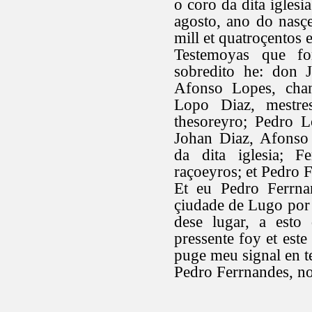
o coro da dita iglesi
agosto, ano do nasç
mill et quatroçentos e
Testemoyas que fo
sobredito he: don 
Afonso Lopes, chan
Lopo Diaz, mestre
thesoreyro; Pedro L
Johan Diaz, Afonso
da dita iglesia; F
raçoeyros; et Pedro 
Et eu Pedro Ferrnan
çiudade de Lugo por 
dese lugar, a esto
pressente foy et este
puge meu signal en t
Pedro Ferrnandes, no