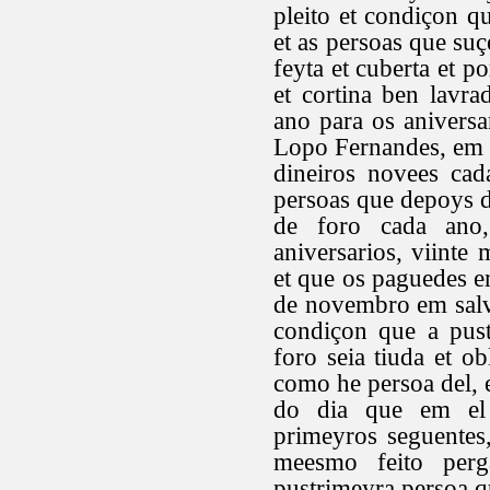
pleito et condiçon q
et as persoas que suç
feyta et cuberta et p
et cortina ben lavra
ano para os aniversa
Lopo Fernandes, em v
dineiros novees cad
persoas que depoys d
de foro cada ano,
aniversarios, viinte
et que os paguedes 
de novembro em salv
condiçon que a pust
foro seia tiuda et o
como he persoa del, e
do dia que em el s
primeyros seguentes
meesmo feito perg
pustrimeyra persoa qu