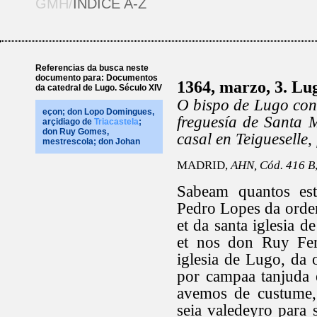
GMH/
ÍNDICE A-Z
Referencias da busca neste
documento para: Documentos
1364, marzo, 3. Lu
da catedral de Lugo. Século XIV
O bispo de Lugo con
eçon; don Lopo Domingues,
freguesía de Santa 
arçidiago de
Triacastela
;
don Ruy Gomes,
casal en Teigueselle
mestrescola; don Johan
MADRID,
AHN, Cód. 416 B
Sabeam quantos es
Pedro Lopes da orden
et da santa iglesia 
et nos don Ruy Fer
iglesia de Lugo, da 
por campaa tanjuda 
avemos de custume,
seia valedeyro para 