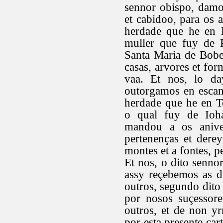
sennor obispo, damo
et cabidoo, para os a
herdade que he en 
muller que fuy de 
Santa Maria de Bobed
casas, arvores et for
vaa. Et nos, lo da
outorgamos en escanb
herdade que he en T
o qual fuy de Ioh
mandou a os aniver
pertenenças et derey
montes et a fontes, p
Et nos, o dito senno
assy reçebemos as d
outros, segundo dito
por nosos suçessore
outros, et de non y
por esta presente ca