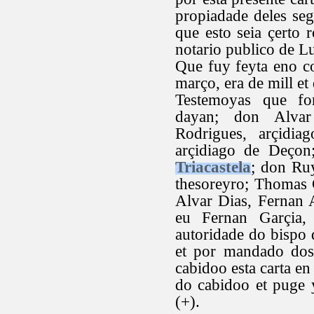
propiadade deles se
que esto seia çerto
notario publico de Lu
Que fuy feyta eno co
março, era de mill et
Testemoyas que fo
dayan; don Alvar
Rodrigues, arçidia
arçidiago de Deçon
Triacastela
; don Ru
thesoreyro; Thomas 
Alvar Dias, Fernan A
eu Fernan Garçia,
autoridade do bispo d
et por mandado dos 
cabidoo esta carta en
do cabidoo et puge 
(+).